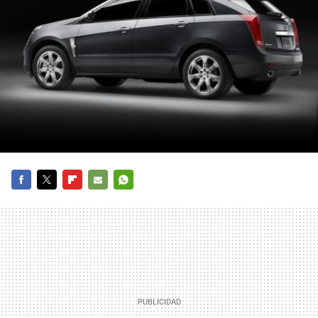
FACEBOOK
TWITTER
FLIPBOARD
E-
WHATSAPP
MAIL