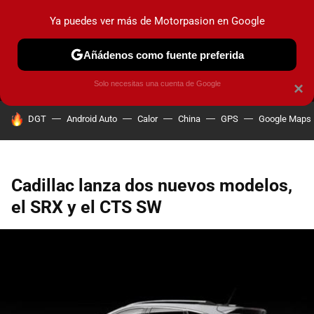
Ya puedes ver más de Motorpasion en Google
MENÚ
NUEVO
Añádenos como fuente preferida
PRUEBAS
COCHES ELÉCTRICOS
OBSERVATORIO
F1
Solo necesitas una cuenta de Google
×
HOY SE HABLA DE
DGT
Android Auto
Calor
China
GPS
Google Maps
Cadillac lanza dos nuevos modelos,
el SRX y el CTS SW