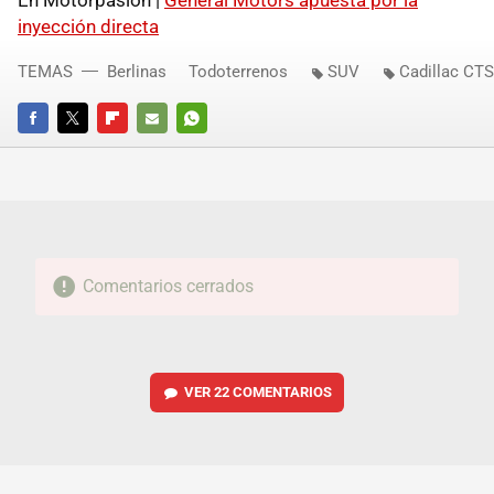
En Motorpasión |
General Motors apuesta por la
inyección directa
TEMAS
Berlinas
Todoterrenos
SUV
Cadillac CTS
FACEBOOK
TWITTER
FLIPBOARD
E-
WHATSAPP
MAIL
Comentarios cerrados
VER
22 COMENTARIOS