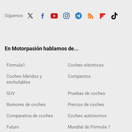
Síguenos
Twit
Fac
Yout
Inst
Tele
RSS
Flip
Tikt
ter
ebo
ube
agra
gra
boar
ok
ok
m
m
d
En Motorpasión hablamos de...
Fórmula1
Coches eléctricos
Coches híbridos y
Compactos
enchufables
SUV
Pruebas de coches
Rumores de coches
Precios de coches
Comparativa de coches
Coches autónomos
Futuro
Mundial de Fórmula 1