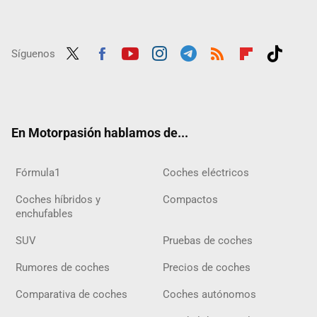
Síguenos
Twit
Fac
Yout
Inst
Tele
RSS
Flip
Tikt
ter
ebo
ube
agra
gra
boar
ok
ok
m
m
d
En Motorpasión hablamos de...
Fórmula1
Coches eléctricos
Coches híbridos y
Compactos
enchufables
SUV
Pruebas de coches
Rumores de coches
Precios de coches
Comparativa de coches
Coches autónomos