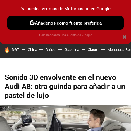
Ya puedes ver más de Motorpasion en Google
PRUEBAS
COCHES ELÉCTRICOS
OBSERVATORIO
F1
Añádenos como fuente preferida
Solo necesitas una cuenta de Google
×
HOY SE HABLA DE
DGT
China
Diésel
Gasolina
Xiaomi
Mercedes-Be
Sonido 3D envolvente en el nuevo
Audi A8: otra guinda para añadir a un
pastel de lujo