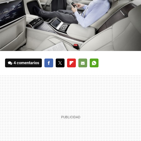
4 comentarios
FACEBOOK
TWITTER
FLIPBOARD
E-
WHATSAPP
MAIL