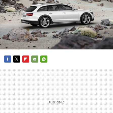
FACEBOOK
TWITTER
FLIPBOARD
E-
WHATSAPP
MAIL