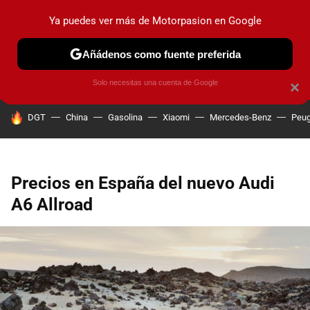
Ya puedes ver más de Motorpasion en Google
PRUEBAS
COCHES ELÉCTRICOS
OBSERVATORIO
F1
Añádenos como fuente preferida
Solo necesitas una cuenta de Google
×
HOY SE HABLA DE
DGT
China
Gasolina
Xiaomi
Mercedes-Benz
Peug
Precios en España del nuevo Audi
A6 Allroad