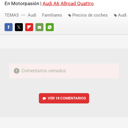
En Motorpasión |
Audi A6 Allroad Quattro
TEMAS
Audi
Familiares
Precios de coches
Audi 
FACEBOOK
TWITTER
FLIPBOARD
E-
WHATSAPP
MAIL
Comentarios cerrados
VER
18 COMENTARIOS