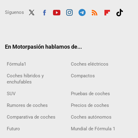
Síguenos
Twit
Fac
Yout
Inst
Tele
RSS
Flip
Tikt
ter
ebo
ube
agra
gra
boar
ok
ok
m
m
d
En Motorpasión hablamos de...
Fórmula1
Coches eléctricos
Coches híbridos y
Compactos
enchufables
SUV
Pruebas de coches
Rumores de coches
Precios de coches
Comparativa de coches
Coches autónomos
Futuro
Mundial de Fórmula 1