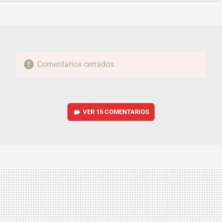
FACEBOOK
TWITTER
FLIPBOARD
E-
WHATSAPP
MAIL
Comentarios cerrados
VER
15 COMENTARIOS