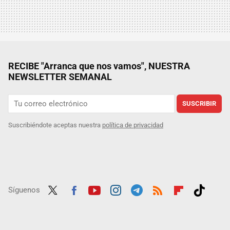
RECIBE "Arranca que nos vamos", NUESTRA
NEWSLETTER SEMANAL
SUSCRIBIR
Suscribiéndote aceptas nuestra
política de privacidad
Síguenos
Twit
Fac
Yout
Inst
Tele
RSS
Flip
Tikt
ter
ebo
ube
agra
gra
boar
ok