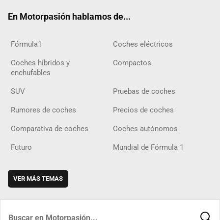
ok
m
m
d
En Motorpasión hablamos de...
Fórmula1
Coches eléctricos
Coches híbridos y
Compactos
enchufables
SUV
Pruebas de coches
Rumores de coches
Precios de coches
Comparativa de coches
Coches autónomos
Futuro
Mundial de Fórmula 1
VER MÁS TEMAS