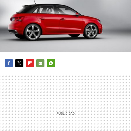
FACEBOOK
TWITTER
FLIPBOARD
E-
WHATSAPP
MAIL