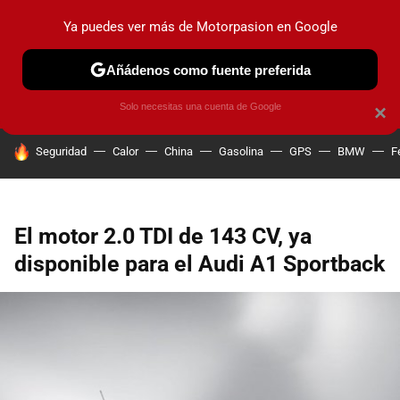
Ya puedes ver más de Motorpasion en Google
PRUEBAS
COCHES ELÉCTRICOS
OBSERVATORIO
F1
Añádenos como fuente preferida
Solo necesitas una cuenta de Google
×
HOY SE HABLA DE
Seguridad
Calor
China
Gasolina
GPS
BMW
F
El motor 2.0 TDI de 143 CV, ya
disponible para el Audi A1 Sportback