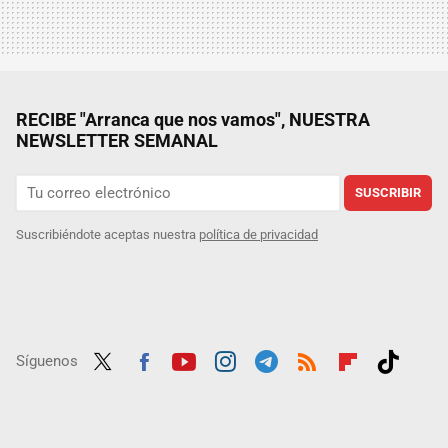
RECIBE "Arranca que nos vamos", NUESTRA
NEWSLETTER SEMANAL
SUSCRIBIR
Suscribiéndote aceptas nuestra
política de privacidad
Síguenos
Twit
Fac
Yout
Inst
Tele
RSS
Flip
Tikt
ter
ebo
ube
agra
gra
boar
ok