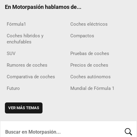
ok
m
m
d
En Motorpasión hablamos de...
Fórmula1
Coches eléctricos
Coches híbridos y
Compactos
enchufables
SUV
Pruebas de coches
Rumores de coches
Precios de coches
Comparativa de coches
Coches autónomos
Futuro
Mundial de Fórmula 1
VER MÁS TEMAS