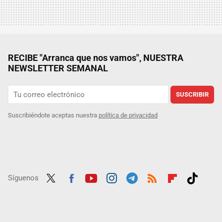
RECIBE "Arranca que nos vamos", NUESTRA
NEWSLETTER SEMANAL
SUSCRIBIR
Suscribiéndote aceptas nuestra
política de privacidad
Síguenos
Twit
Fac
Yout
Inst
Tele
RSS
Flip
Tikt
ter
ebo
ube
agra
gra
boar
ok