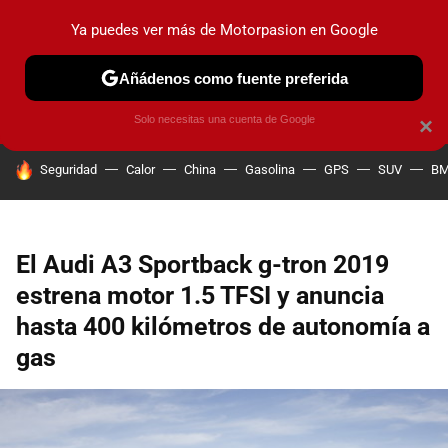
Ya puedes ver más de Motorpasion en Google
PRUEBAS
COCHES ELÉCTRICOS
OBSERVATORIO
F1
Añádenos como fuente preferida
Solo necesitas una cuenta de Google
×
HOY SE HABLA DE
Seguridad
Calor
China
Gasolina
GPS
SUV
B
El Audi A3 Sportback g-tron 2019
estrena motor 1.5 TFSI y anuncia
hasta 400 kilómetros de autonomía a
gas