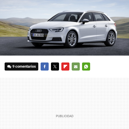
9 comentarios
FACEBOOK
TWITTER
FLIPBOARD
E-
WHATSAPP
MAIL