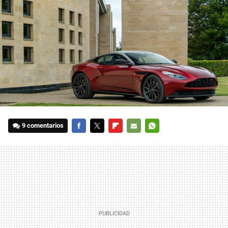
9 comentarios
FACEBOOK
TWITTER
FLIPBOARD
E-
WHATSAPP
MAIL