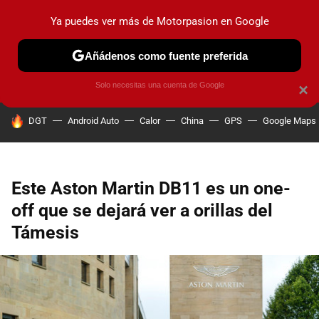
Ya puedes ver más de Motorpasion en Google
PRUEBAS
COCHES ELÉCTRICOS
OBSERVATORIO
F1
Añádenos como fuente preferida
Solo necesitas una cuenta de Google
×
HOY SE HABLA DE
DGT
Android Auto
Calor
China
GPS
Google Maps
Este Aston Martin DB11 es un one-
off que se dejará ver a orillas del
Támesis