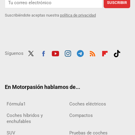
SUSCRIBIR
Suscribiéndote aceptas nuestra
política de privacidad
Síguenos
Twit
Fac
Yout
Inst
Tele
RSS
Flip
Tikt
ter
ebo
ube
agra
gra
boar
ok
ok
m
m
d
En Motorpasión hablamos de...
Fórmula1
Coches eléctricos
Coches híbridos y
Compactos
enchufables
SUV
Pruebas de coches