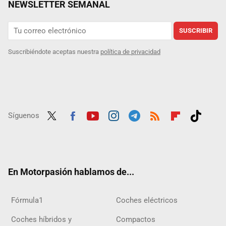
NEWSLETTER SEMANAL
SUSCRIBIR
Suscribiéndote aceptas nuestra
política de privacidad
Síguenos
Twit
Fac
Yout
Inst
Tele
RSS
Flip
Tikt
ter
ebo
ube
agra
gra
boar
ok
ok
m
m
d
En Motorpasión hablamos de...
Fórmula1
Coches eléctricos
Coches híbridos y
Compactos