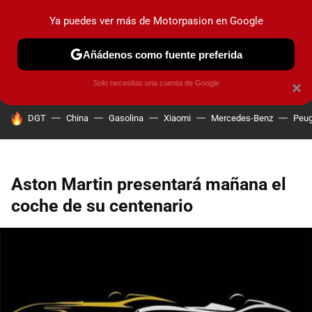
Ya puedes ver más de Motorpasion en Google
PRUEBAS
COCHES ELÉCTRICOS
OBSERVATORIO
F1
Añádenos como fuente preferida
Solo necesitas una cuenta de Google
×
HOY SE HABLA DE
DGT
China
Gasolina
Xiaomi
Mercedes-Benz
Peug
Aston Martin presentará mañana el
coche de su centenario