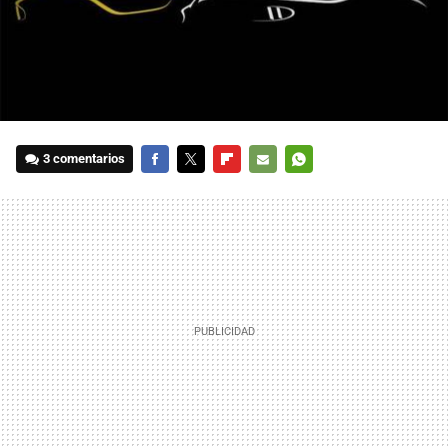
3 comentarios
FACEBOOK
TWITTER
FLIPBOARD
E-
WHATSAPP
MAIL