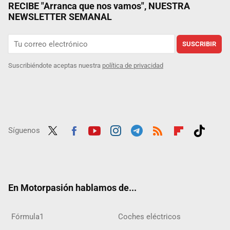
RECIBE "Arranca que nos vamos", NUESTRA
NEWSLETTER SEMANAL
SUSCRIBIR
Suscribiéndote aceptas nuestra
política de privacidad
Síguenos
Twit
Fac
Yout
Inst
Tele
RSS
Flip
Tikt
ter
ebo
ube
agra
gra
boar
ok
ok
m
m
d
En Motorpasión hablamos de...
Fórmula1
Coches eléctricos