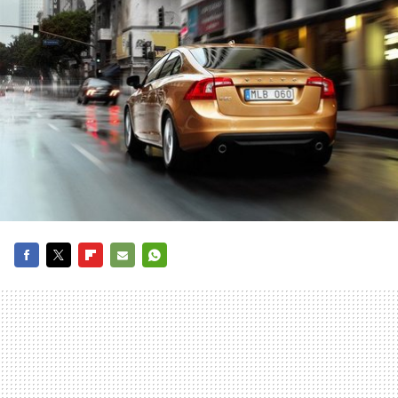
FACEBOOK
TWITTER
FLIPBOARD
E-
WHATSAPP
MAIL