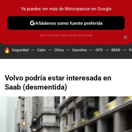
Ya puedes ver más de Motorpasion en Google
PRUEBAS
COCHES ELÉCTRICOS
OBSERVATORIO
F1
Añádenos como fuente preferida
Solo necesitas una cuenta de Google
×
HOY SE HABLA DE
Seguridad
Calor
China
Gasolina
GPS
BMW
F
Volvo podría estar interesada en
Saab (desmentida)