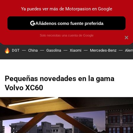
Ya puedes ver más de Motorpasion en Google
PRUEBAS
COCHES ELÉCTRICOS
OBSERVATORIO
F1
Añádenos como fuente preferida
Solo necesitas una cuenta de Google
×
HOY SE HABLA DE
DGT
China
Gasolina
Xiaomi
Mercedes-Benz
Alem
Pequeñas novedades en la gama
Volvo XC60