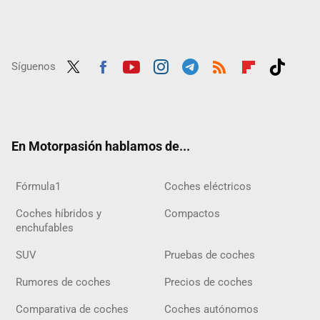
Síguenos
Twit
Fac
Yout
Inst
Tele
RSS
Flip
Tikt
ter
ebo
ube
agra
gra
boar
ok
ok
m
m
d
En Motorpasión hablamos de...
Fórmula1
Coches eléctricos
Coches híbridos y
Compactos
enchufables
SUV
Pruebas de coches
Rumores de coches
Precios de coches
Comparativa de coches
Coches autónomos