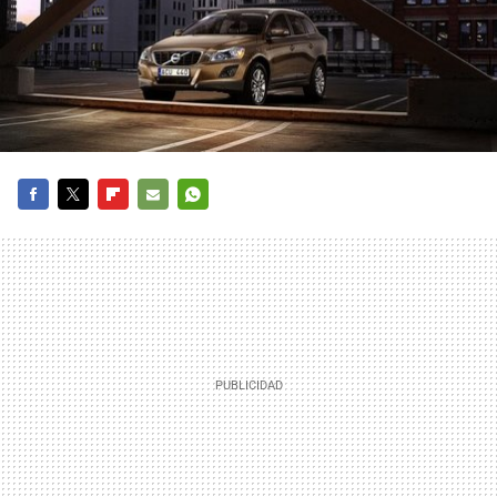
FACEBOOK
TWITTER
FLIPBOARD
E-
WHATSAPP
MAIL