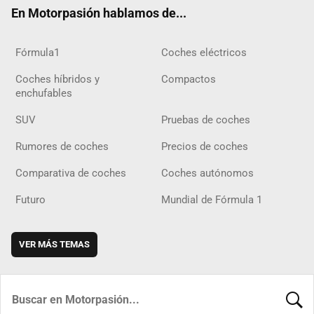
ok
m
m
d
En Motorpasión hablamos de...
Fórmula1
Coches eléctricos
Coches híbridos y
Compactos
enchufables
SUV
Pruebas de coches
Rumores de coches
Precios de coches
Comparativa de coches
Coches autónomos
Futuro
Mundial de Fórmula 1
VER MÁS TEMAS