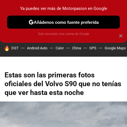
Ya puedes ver más de Motorpasion en Google
PRUEBAS
COCHES ELÉCTRICOS
OBSERVATORIO
F1
Añádenos como fuente preferida
Solo necesitas una cuenta de Google
×
HOY SE HABLA DE
DGT
Android Auto
Calor
China
GPS
Google Maps
Estas son las primeras fotos
oficiales del Volvo S90 que no tenías
que ver hasta esta noche