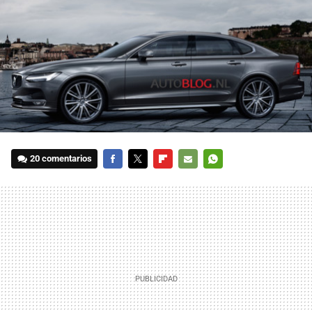
20 comentarios
FACEBOOK
TWITTER
FLIPBOARD
E-
WHATSAPP
MAIL