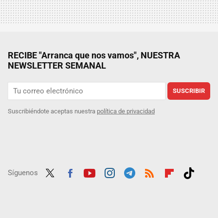
RECIBE "Arranca que nos vamos", NUESTRA
NEWSLETTER SEMANAL
SUSCRIBIR
Suscribiéndote aceptas nuestra
política de privacidad
Síguenos
Twit
Fac
Yout
Inst
Tele
RSS
Flip
Tikt
ter
ebo
ube
agra
gra
boar
ok