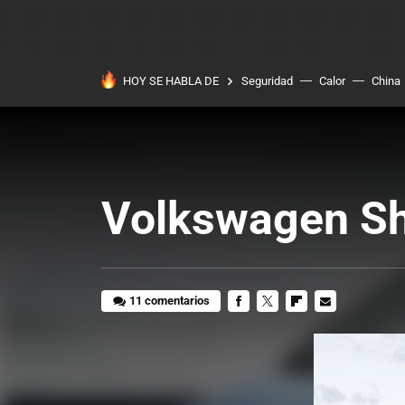
HOY SE HABLA DE
Seguridad
Calor
China
Volkswagen S
11 comentarios
FACEBOOK
TWITTER
FLIPBOARD
E-
MAIL