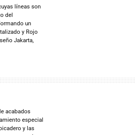
cuyas líneas son
o del
 formando un
talizado y Rojo
seño Jakarta,
l de acabados
pamiento especial
picadero y las