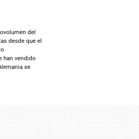
novolumen del
tas desde que el
do
se han vendido
 Alemania se