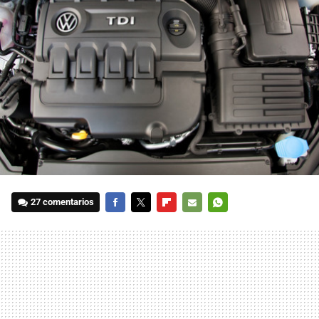
27 comentarios
FACEBOOK
TWITTER
FLIPBOARD
E-
WHATSAPP
MAIL