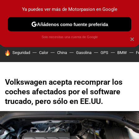
Ya puedes ver más de Motorpasion en Google
PRUEBAS
COCHES ELÉCTRICOS
OBSERVATORIO
F1
Añádenos como fuente preferida
Solo necesitas una cuenta de Google
×
HOY SE HABLA DE
Seguridad
Calor
China
Gasolina
GPS
BMW
F
Volkswagen acepta recomprar los
coches afectados por el software
trucado, pero sólo en EE.UU.