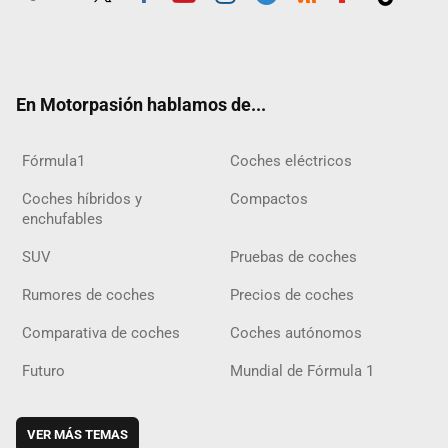
Twit
Fac
Yout
Inst
Tele
RSS
Flip
Tikt
ter
ebo
ube
agra
gra
boar
ok
ok
m
m
d
En Motorpasión hablamos de...
Fórmula1
Coches eléctricos
Coches híbridos y
Compactos
enchufables
SUV
Pruebas de coches
Rumores de coches
Precios de coches
Comparativa de coches
Coches autónomos
Futuro
Mundial de Fórmula 1
VER MÁS TEMAS