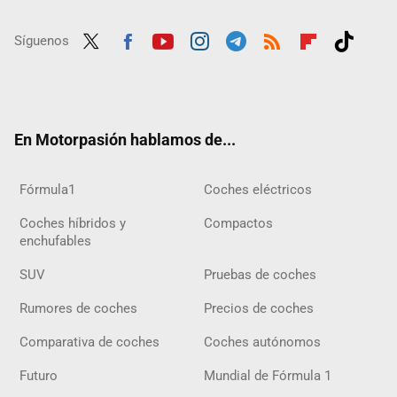
Síguenos
Twit
Fac
Yout
Inst
Tele
RSS
Flip
Tikt
ter
ebo
ube
agra
gra
boar
ok
ok
m
m
d
En Motorpasión hablamos de...
Fórmula1
Coches eléctricos
Coches híbridos y
Compactos
enchufables
SUV
Pruebas de coches
Rumores de coches
Precios de coches
Comparativa de coches
Coches autónomos
Futuro
Mundial de Fórmula 1