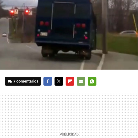
7 comentarios
FACEBOOK
TWITTER
FLIPBOARD
E-
WHATSAPP
MAIL