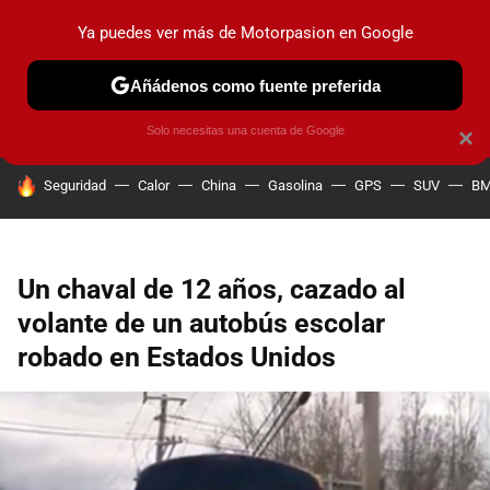
Ya puedes ver más de Motorpasion en Google
PRUEBAS
COCHES ELÉCTRICOS
OBSERVATORIO
F1
Añádenos como fuente preferida
Solo necesitas una cuenta de Google
×
HOY SE HABLA DE
Seguridad
Calor
China
Gasolina
GPS
SUV
B
Un chaval de 12 años, cazado al
volante de un autobús escolar
robado en Estados Unidos