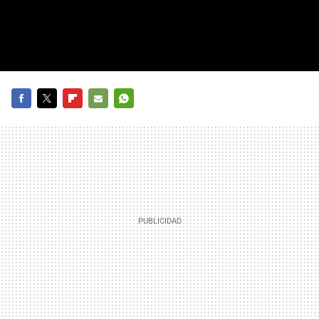
FACEBOOK
TWITTER
FLIPBOARD
E-
WHATSAPP
MAIL