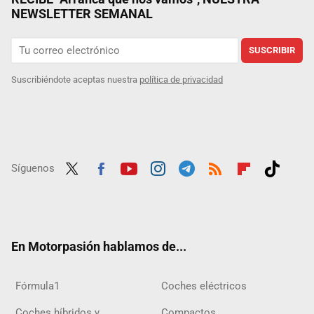
NEWSLETTER SEMANAL
SUSCRIBIR
Suscribiéndote aceptas nuestra
política de privacidad
Síguenos
Twit
Fac
Yout
Inst
Tele
RSS
Flip
Tikt
ter
ebo
ube
agra
gra
boar
ok
ok
m
m
d
En Motorpasión hablamos de...
Fórmula1
Coches eléctricos
Coches híbridos y
Compactos