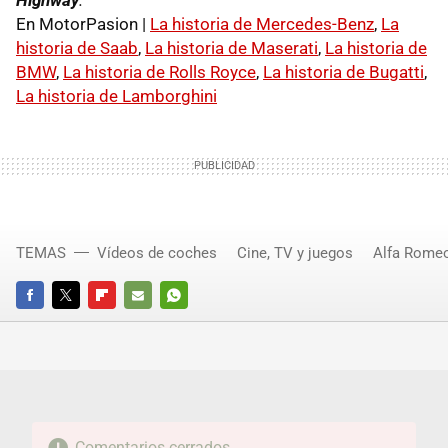
Highway
.
En MotorPasion |
La historia de Mercedes-Benz
,
La
historia de Saab
,
La historia de Maserati
,
La historia de
BMW
,
La historia de Rolls Royce
,
La historia de Bugatti
,
La historia de Lamborghini
TEMAS
Vídeos de coches
Cine, TV y juegos
Alfa Rome
FACEBOOK
TWITTER
FLIPBOARD
E-
WHATSAPP
MAIL
Comentarios cerrados