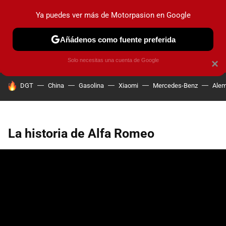
Ya puedes ver más de Motorpasion en Google
PRUEBAS
COCHES ELÉCTRICOS
OBSERVATORIO
F1
Añádenos como fuente preferida
Solo necesitas una cuenta de Google
×
HOY SE HABLA DE
DGT
China
Gasolina
Xiaomi
Mercedes-Benz
Alem
La historia de Alfa Romeo