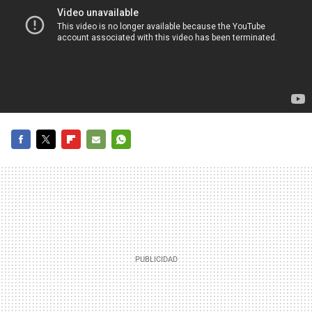
FACEBOOK
TWITTER
FLIPBOARD
E-
WHATSAPP
MAIL