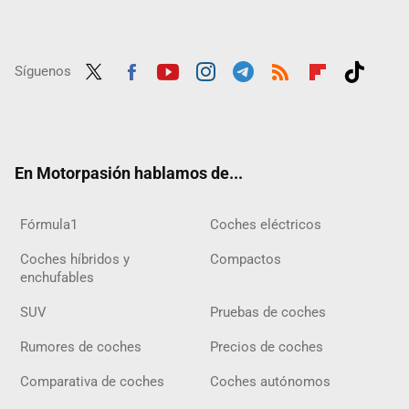
Síguenos
Twit
Fac
Yout
Inst
Tele
RSS
Flip
Tikt
ter
ebo
ube
agra
gra
boar
ok
ok
m
m
d
En Motorpasión hablamos de...
Fórmula1
Coches eléctricos
Coches híbridos y
Compactos
enchufables
SUV
Pruebas de coches
Rumores de coches
Precios de coches
Comparativa de coches
Coches autónomos