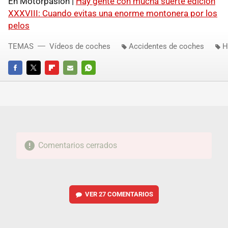
En Motorpasión |
Hay gente con mucha suerte edición
XXXVIII
: Cuando evitas una enorme montonera por los
pelos
TEMAS
Vídeos de coches
Accidentes de coches
H
FACEBOOK
TWITTER
FLIPBOARD
E-
WHATSAPP
MAIL
Comentarios cerrados
VER
27 COMENTARIOS