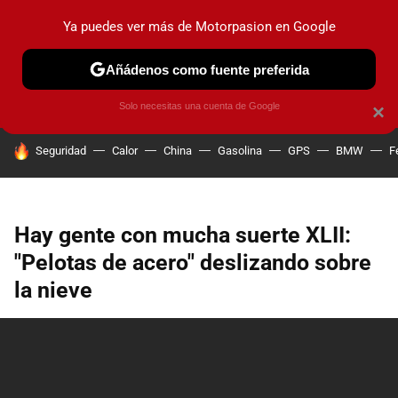
Ya puedes ver más de Motorpasion en Google
PRUEBAS
COCHES ELÉCTRICOS
OBSERVATORIO
F1
Añádenos como fuente preferida
Solo necesitas una cuenta de Google
×
HOY SE HABLA DE
Seguridad
Calor
China
Gasolina
GPS
BMW
F
Hay gente con mucha suerte XLII:
"Pelotas de acero" deslizando sobre
la nieve