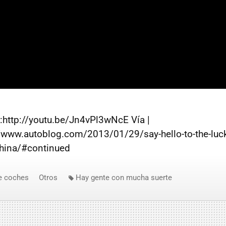
":http://youtu.be/Jn4vPl3wNcE Vía |
//www.autoblog.com/2013/01/29/say-hello-to-the-luck
china/#continued
e coches
Otros
Hay gente con mucha suerte