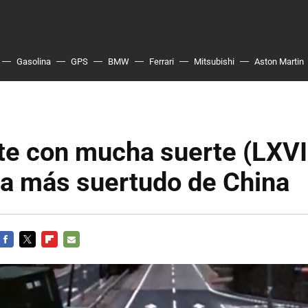
Gasolina
GPS
BMW
Ferrari
Mitsubishi
Aston Martin
e con mucha suerte (LXVII
ta más suertudo de China
FACEBOOK
TWITTER
FLIPBOARD
E-
MAIL