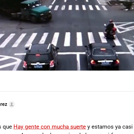
arez
s que
Hay gente con mucha suerte
y estamos ya cas