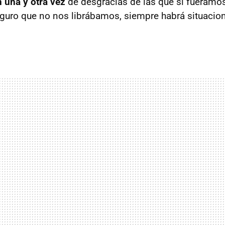
n una y otra vez
de desgracias de las que si fueramo
guro que no nos librábamos, siempre habrá situacio