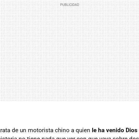
trata de un motorista chino a quien
le ha venido Dios 
 historia no tiene nada que ver con que vaya sobre do