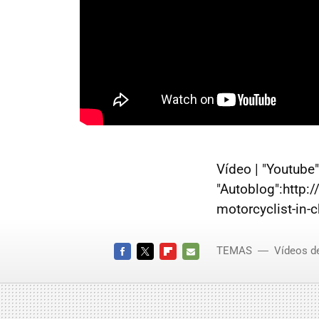
Vídeo | "Youtube
"Autoblog":http:
motorcyclist-in-
TEMAS
Vídeos d
FACEBOOK
TWITTER
FLIPBOARD
E-
MAIL