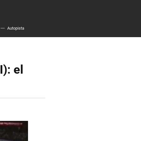
Autopista
): el