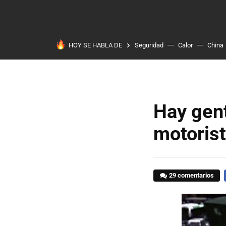
HOY SE HABLA DE
Seguridad
Calor
China
Hay gent
motoris
29 comentarios