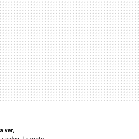
a ver
,
s ruedas. La moto