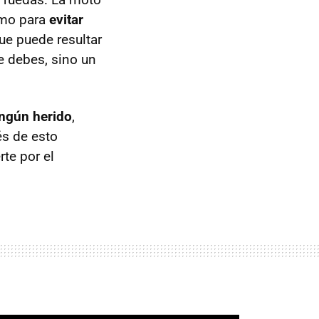
como para
evitar
que puede resultar
e debes, sino un
ingún herido
,
és de esto
te por el