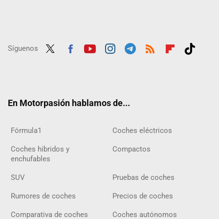
Síguenos
Twit
Fac
Yout
Inst
Tele
RSS
Flip
Tikt
ter
ebo
ube
agra
gra
boar
ok
ok
m
m
d
En Motorpasión hablamos de...
Fórmula1
Coches eléctricos
Coches híbridos y
Compactos
enchufables
SUV
Pruebas de coches
Rumores de coches
Precios de coches
Comparativa de coches
Coches autónomos