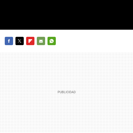
FACEBOOK
TWITTER
FLIPBOARD
E-
WHATSAPP
MAIL