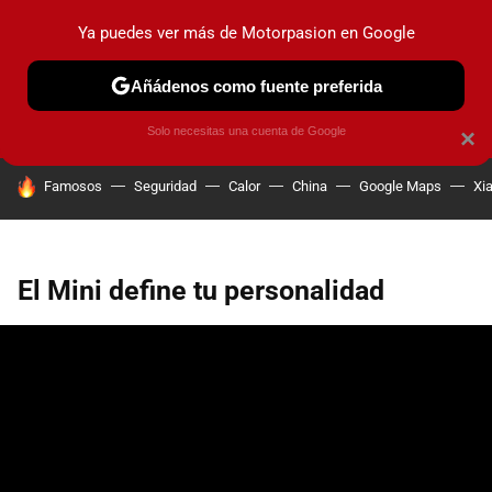
Ya puedes ver más de Motorpasion en Google
PRUEBAS
COCHES ELÉCTRICOS
OBSERVATORIO
F1
Añádenos como fuente preferida
Solo necesitas una cuenta de Google
×
HOY SE HABLA DE
Famosos
Seguridad
Calor
China
Google Maps
Xi
El Mini define tu personalidad