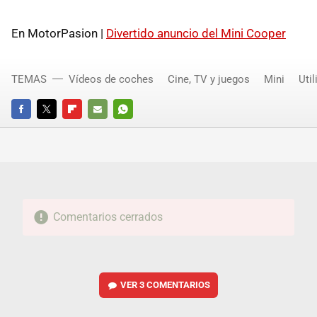
En MotorPasion |
Divertido anuncio del Mini Cooper
TEMAS
Vídeos de coches
Cine, TV y juegos
Mini
Util
FACEBOOK
TWITTER
FLIPBOARD
E-
WHATSAPP
MAIL
Comentarios cerrados
VER
3 COMENTARIOS