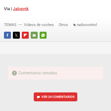
Vía |
Jalopnik
TEMAS
Vídeos de coches
Otros
radiocontrol
FACEBOOK
TWITTER
FLIPBOARD
E-
WHATSAPP
MAIL
Comentarios cerrados
VER
24 COMENTARIOS