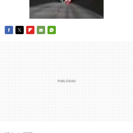
FACEBOOK
TWITTER
FLIPBOARD
E-
WHATSAPP
MAIL