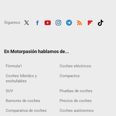
Síguenos
Twit
Fac
Yout
Inst
Tele
RSS
Flip
Tikt
ter
ebo
ube
agra
gra
boar
ok
ok
m
m
d
En Motorpasión hablamos de...
Fórmula1
Coches eléctricos
Coches híbridos y
Compactos
enchufables
SUV
Pruebas de coches
Rumores de coches
Precios de coches
Comparativa de coches
Coches autónomos