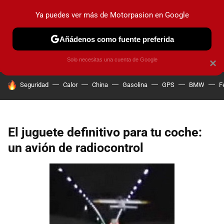
Ya puedes ver más de Motorpasion en Google
PRUEBAS
COCHES ELÉCTRICOS
OBSERVATORIO
F1
Añádenos como fuente preferida
Solo necesitas una cuenta de Google
×
HOY SE HABLA DE
Seguridad
Calor
China
Gasolina
GPS
BMW
F
El juguete definitivo para tu coche:
un avión de radiocontrol