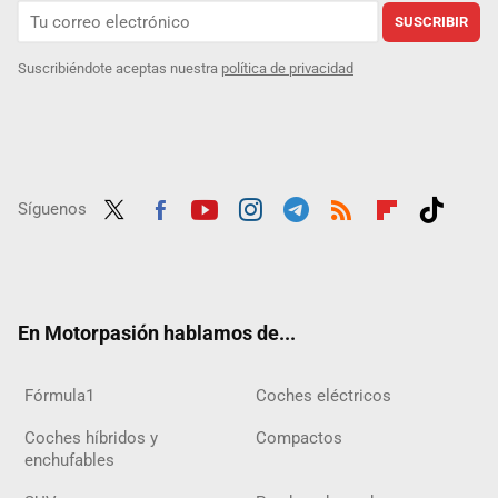
SUSCRIBIR
Suscribiéndote aceptas nuestra
política de privacidad
Síguenos
Twit
Fac
Yout
Inst
Tele
RSS
Flip
Tikt
ter
ebo
ube
agra
gra
boar
ok
ok
m
m
d
En Motorpasión hablamos de...
Fórmula1
Coches eléctricos
Coches híbridos y
Compactos
enchufables