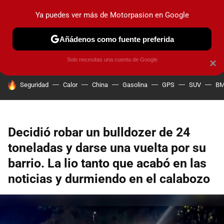
Ya puedes ver más de Motorpasion en Google
PRUEBAS
COCHES ELÉCTRICOS
OBSERVATORIO
F1
Añádenos como fuente preferida
Solo necesitas una cuenta de Google
×
HOY SE HABLA DE
Seguridad
Calor
China
Gasolina
GPS
SUV
B
Decidió robar un bulldozer de 24
toneladas y darse una vuelta por su
barrio. La lio tanto que acabó en las
noticias y durmiendo en el calabozo