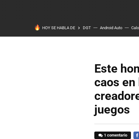
HOY SE HABLA DE
DGT
Android Auto
Calo
Este hom
caos en 
creadore
juegos
1 comentario