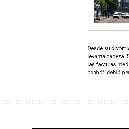
Desde su divorci
levanta cabeza. 
las facturas médi
acabó”, debió pe