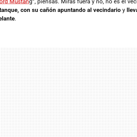
ord Mustan
g”, piensas. Miras fuera y no, no es el vec
tanque, con su cañón apuntando al vecindario
y
lle
elante
.