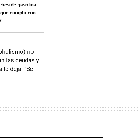
ches de gasolina
 que cumplir con
7
coholismo) no
an las deudas y
 lo deja. “Se