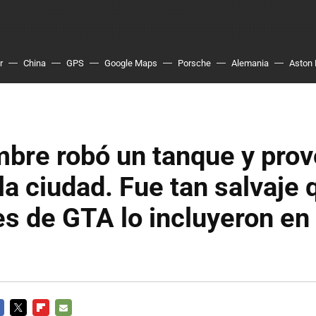
r
China
GPS
Google Maps
Porsche
Alemania
Aston 
bre robó un tanque y prov
la ciudad. Fue tan salvaje 
s de GTA lo incluyeron en