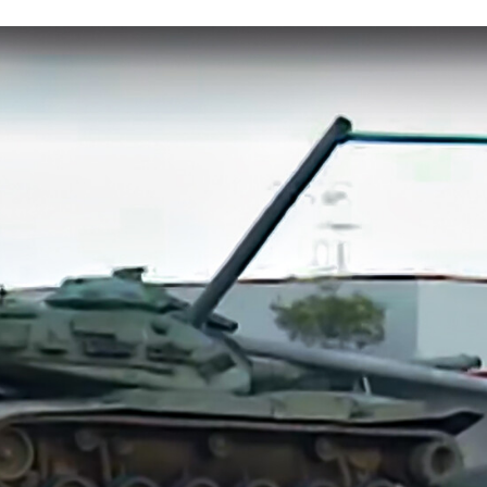
CEBOOK
TWITTER
FLIPBOARD
E-
MAIL