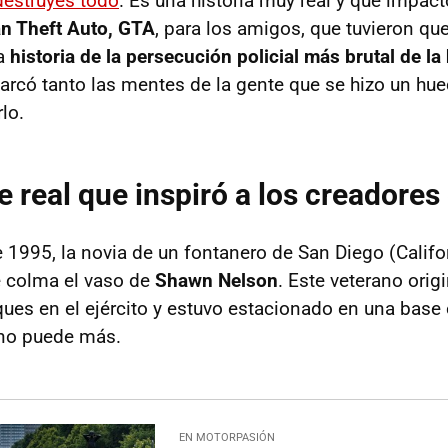
 destruyes todo
. Es una historia muy real y que impact
n Theft Auto, GTA
, para los amigos, que tuvieron que
la
historia de la persecución policial más brutal de la 
có tanto las mentes de la gente que se hizo un huec
lo.
te real que inspiró a los creadore
 1995, la novia de un fontanero de San Diego (Calif
ue colma el vaso de
Shawn Nelson
. Este veterano origi
ues en el ejército y estuvo estacionado en una bas
 no puede más.
EN MOTORPASIÓN