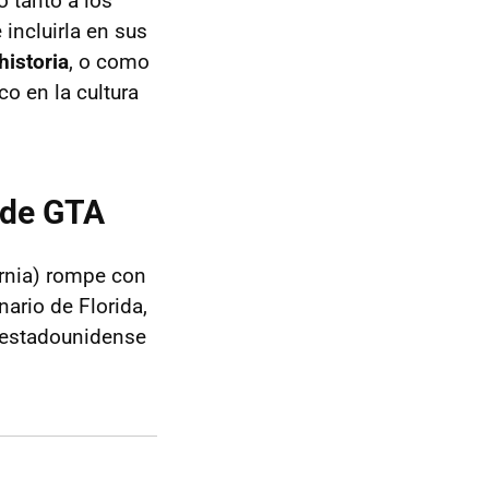
ó tanto a los
 incluirla en sus
historia
, o como
o en la cultura
s de GTA
ornia) rompe con
nario de Florida,
e estadounidense