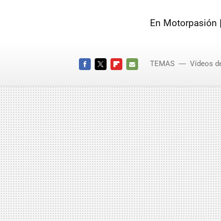
En Motorpasión 
TEMAS
Vídeos d
FACEBOOK
TWITTER
FLIPBOARD
E-
MAIL