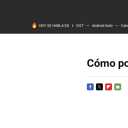
HOY SE HABLA DE
DGT
Android Auto
Calo
Cómo po
FACEBOOK
TWITTER
FLIPBOARD
E-
MAIL