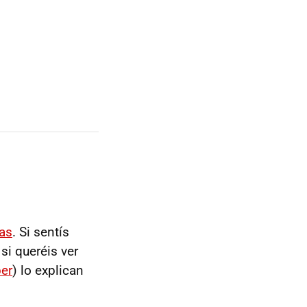
das
. Si sentís
si queréis ver
er
) lo explican