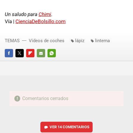
Un saludo para
Chimi
.
Vía |
CienciaDeBolsillo.com
TEMAS
Vídeos de coches
lápiz
linterna
FACEBOOK
TWITTER
FLIPBOARD
E-
WHATSAPP
MAIL
Comentarios cerrados
VER
14 COMENTARIOS