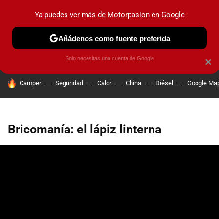
Ya puedes ver más de Motorpasion en Google
PRUEBAS
COCHES ELÉCTRICOS
OBSERVATORIO
F1
Añádenos como fuente preferida
Solo necesitas una cuenta de Google
×
HOY SE HABLA DE
Camper
Seguridad
Calor
China
Diésel
Google Ma
Bricomanía: el lápiz linterna