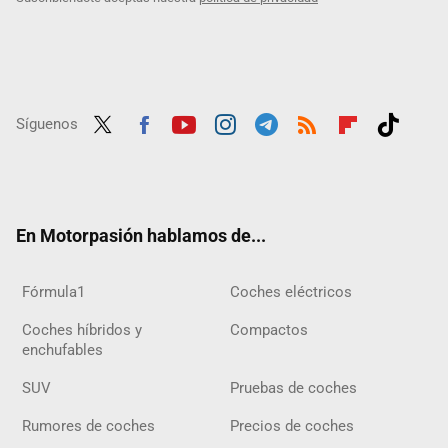
Síguenos
Twit
Fac
Yout
Inst
Tele
RSS
Flip
Tikt
ter
ebo
ube
agra
gra
boar
ok
ok
m
m
d
En Motorpasión hablamos de...
Fórmula1
Coches eléctricos
Coches híbridos y
Compactos
enchufables
SUV
Pruebas de coches
Rumores de coches
Precios de coches