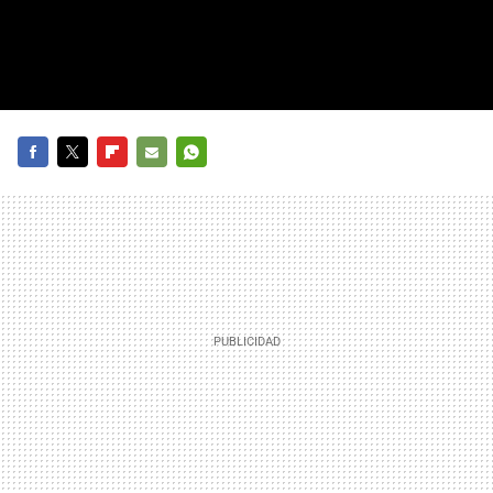
FACEBOOK
TWITTER
FLIPBOARD
E-
WHATSAPP
MAIL