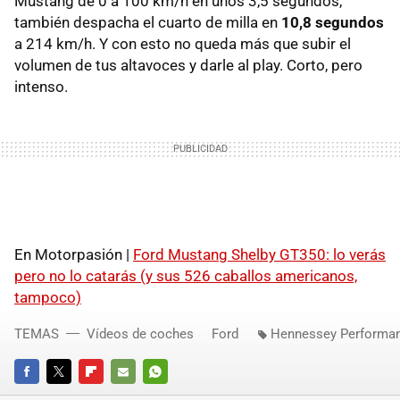
Mustang de 0 a 100 km/h en unos 3,5 segundos,
también despacha el cuarto de milla en
10,8 segundos
a 214 km/h. Y con esto no queda más que subir el
volumen de tus altavoces y darle al play. Corto, pero
intenso.
En Motorpasión |
Ford Mustang Shelby GT350: lo verás
pero no lo catarás (y sus 526 caballos americanos,
tampoco)
TEMAS
Vídeos de coches
Ford
Hennessey Performa
FACEBOOK
TWITTER
FLIPBOARD
E-
WHATSAPP