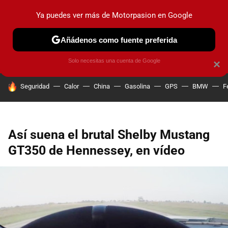
Ya puedes ver más de Motorpasion en Google
PRUEBAS
COCHES ELÉCTRICOS
OBSERVATORIO
F1
Añádenos como fuente preferida
Solo necesitas una cuenta de Google
×
HOY SE HABLA DE
Seguridad
Calor
China
Gasolina
GPS
BMW
F
Así suena el brutal Shelby Mustang
GT350 de Hennessey, en vídeo