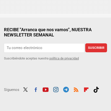
RECIBE "Arranca que nos vamos", NUESTRA
NEWSLETTER SEMANAL
SUSCRIBIR
Suscribiéndote aceptas nuestra
política de privacidad
Síguenos
Twit
Fac
Yout
Inst
Tele
RSS
Flip
Tikt
ter
ebo
ube
agra
gra
boar
ok