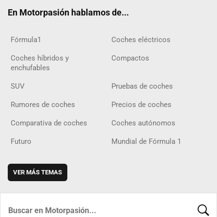
ok
m
m
d
En Motorpasión hablamos de...
Fórmula1
Coches eléctricos
Coches híbridos y
Compactos
enchufables
SUV
Pruebas de coches
Rumores de coches
Precios de coches
Comparativa de coches
Coches autónomos
Futuro
Mundial de Fórmula 1
VER MÁS TEMAS