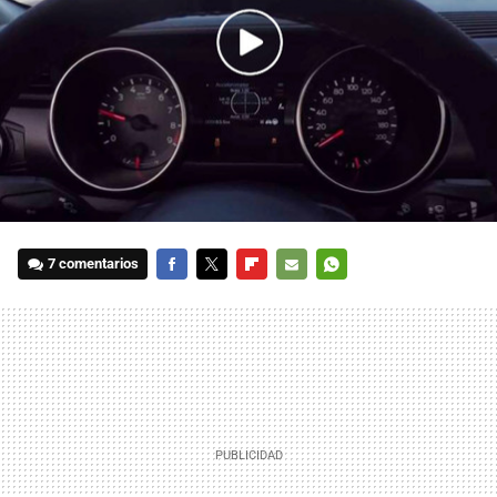
7 comentarios
FACEBOOK
TWITTER
FLIPBOARD
E-
WHATSAPP
MAIL