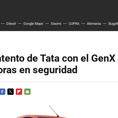
Diésel
Google Maps
Xiaomi
CUPRA
Alemania
Bugatt
tento de Tata con el GenX
oras en seguridad
FACEBOOK
TWITTER
FLIPBOARD
E-
MAIL