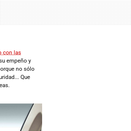
 con las
n su empeño y
porque no sólo
ridad... Que
eas.