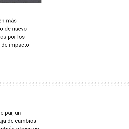
gen más
ro de nuevo
os por los
s de impacto
e par, un
caja de cambios
también ofrece un