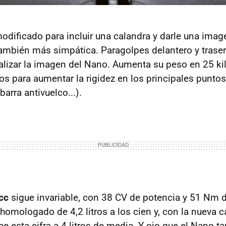
 modificado para incluir una calandra y darle una ima
ambién más simpática. Paragolpes delantero y trase
alizar la imagen del Nano. Aumenta su peso en 25 kil
dos para aumentar la rigidez en los principales punto
 barra antivuelco...).
cc
sigue invariable, con 38 CV de potencia y 51 Nm d
mologado de 4,2 litros a los cien y, con la nueva 
e esta cifra a 4 litros de media. Y ojo que el Nano 