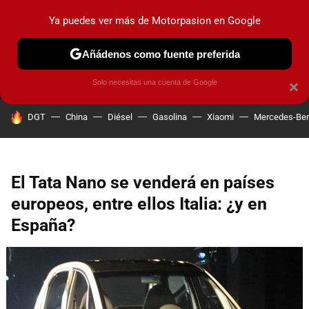
Ya puedes ver más de Motorpasion en Google
MENÚ
NUEVO
Añádenos como fuente preferida
PRUEBAS
COCHES ELÉCTRICOS
OBSERVATORIO
F1
Solo necesitas una cuenta de Google
×
HOY SE HABLA DE
DGT
China
Diésel
Gasolina
Xiaomi
Mercedes-Be
El Tata Nano se venderá en países
europeos, entre ellos Italia: ¿y en
España?