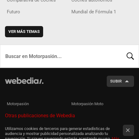
Comparativa de coches
Coches autónomos
Futuro
Mundial de Fórmula 1
VER MÁS TEMAS
BUSCA
SUBIR
Motorpasión
Motorpasión Moto
Otras publicaciones de Webedia
Utilizamos cookies de terceros para generar estadísticas de
audiencia y mostrar publicidad personalizada analizando tu
navegación. Si sigues navegando estarás aceptando su uso.
Más