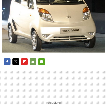
FACEBOOK
TWITTER
FLIPBOARD
E-
WHATSAPP
MAIL