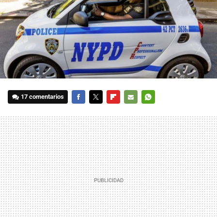
17 comentarios
FACEBOOK
TWITTER
FLIPBOARD
E-
WHATSAPP
MAIL