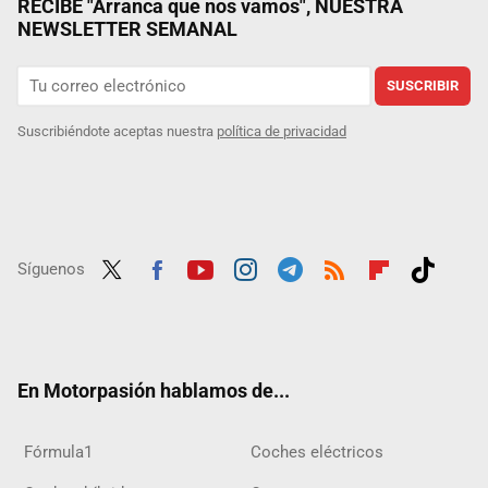
RECIBE "Arranca que nos vamos", NUESTRA
NEWSLETTER SEMANAL
SUSCRIBIR
Suscribiéndote aceptas nuestra
política de privacidad
Síguenos
Twit
Fac
Yout
Inst
Tele
RSS
Flip
Tikt
ter
ebo
ube
agra
gra
boar
ok
ok
m
m
d
En Motorpasión hablamos de...
Fórmula1
Coches eléctricos