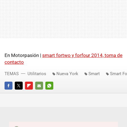
En Motorpasión |
smart fortwo y forfour 2014, toma de
contacto
TEMAS
Utilitarios
Nueva York
Smart
Smart F
FACEBOOK
TWITTER
FLIPBOARD
E-
WHATSAPP
MAIL