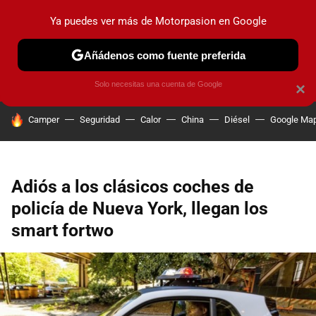
Ya puedes ver más de Motorpasion en Google
PRUEBAS
COCHES ELÉCTRICOS
OBSERVATORIO
F1
Añádenos como fuente preferida
Solo necesitas una cuenta de Google
×
HOY SE HABLA DE
Camper
Seguridad
Calor
China
Diésel
Google Ma
Adiós a los clásicos coches de
policía de Nueva York, llegan los
smart fortwo