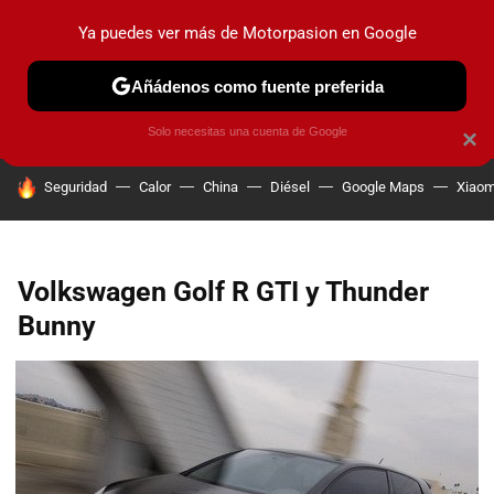
Ya puedes ver más de Motorpasion en Google
PRUEBAS
COCHES ELÉCTRICOS
OBSERVATORIO
F1
Añádenos como fuente preferida
Solo necesitas una cuenta de Google
×
HOY SE HABLA DE
Seguridad
Calor
China
Diésel
Google Maps
Xiaom
Volkswagen Golf R GTI y Thunder
Bunny