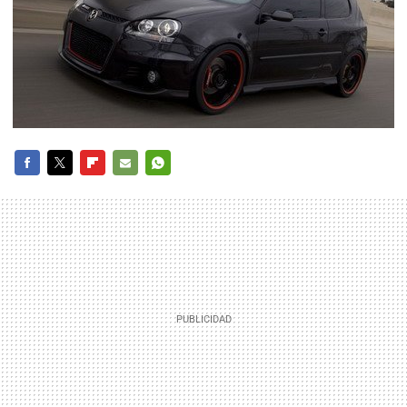
FACEBOOK
TWITTER
FLIPBOARD
E-
WHATSAPP
MAIL