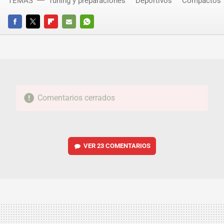
TEMAS
Tuning y preparaciones
Deportivos
Compactos
FACEBOOK
TWITTER
FLIPBOARD
E-
WHATSAPP
MAIL
Comentarios cerrados
VER
23 COMENTARIOS