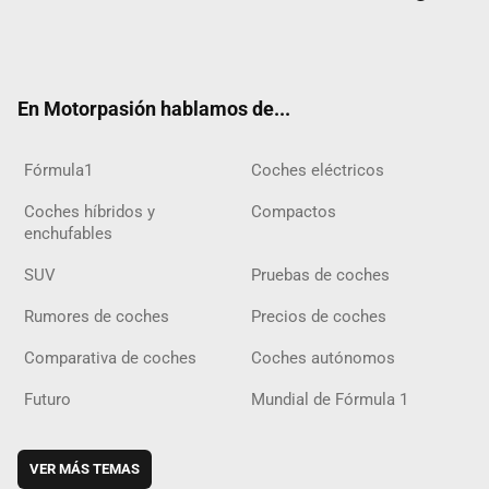
Twit
Fac
Yout
Inst
Tele
RSS
Flip
Tikt
ter
ebo
ube
agra
gra
boar
ok
ok
m
m
d
En Motorpasión hablamos de...
Fórmula1
Coches eléctricos
Coches híbridos y
Compactos
enchufables
SUV
Pruebas de coches
Rumores de coches
Precios de coches
Comparativa de coches
Coches autónomos
Futuro
Mundial de Fórmula 1
VER MÁS TEMAS