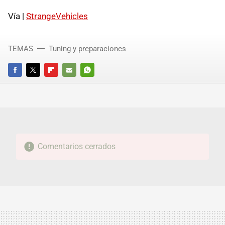
Vía |
StrangeVehicles
TEMAS
Tuning y preparaciones
FACEBOOK
TWITTER
FLIPBOARD
E-
WHATSAPP
MAIL
Comentarios cerrados