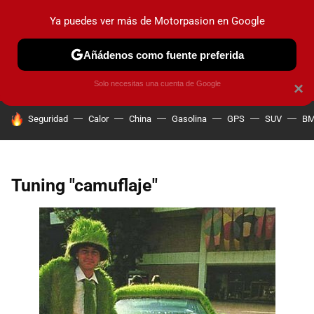
Ya puedes ver más de Motorpasion en Google
PRUEBAS
COCHES ELÉCTRICOS
OBSERVATORIO
F1
Añádenos como fuente preferida
Solo necesitas una cuenta de Google
×
HOY SE HABLA DE
Seguridad
Calor
China
Gasolina
GPS
SUV
B
Tuning "camuflaje"