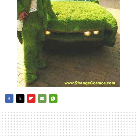
FACEBOOK
TWITTER
FLIPBOARD
E-
WHATSAPP
MAIL