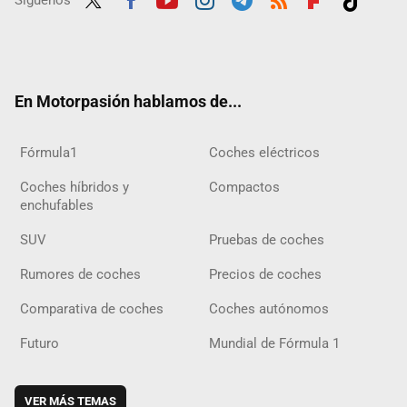
Síguenos
Twit
Fac
Yout
Inst
Tele
RSS
Flip
Tikt
ter
ebo
ube
agra
gra
boar
ok
ok
m
m
d
En Motorpasión hablamos de...
Fórmula1
Coches eléctricos
Coches híbridos y
Compactos
enchufables
SUV
Pruebas de coches
Rumores de coches
Precios de coches
Comparativa de coches
Coches autónomos
Futuro
Mundial de Fórmula 1
VER MÁS TEMAS