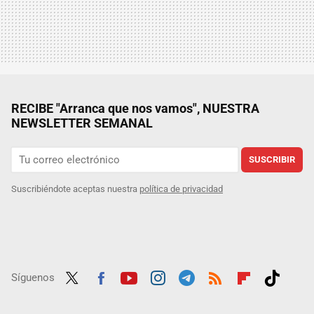
RECIBE "Arranca que nos vamos", NUESTRA
NEWSLETTER SEMANAL
SUSCRIBIR
Suscribiéndote aceptas nuestra
política de privacidad
Síguenos
Twit
Fac
Yout
Inst
Tele
RSS
Flip
Tikt