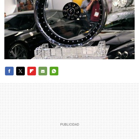
FACEBOOK
TWITTER
FLIPBOARD
E-
WHATSAPP
MAIL