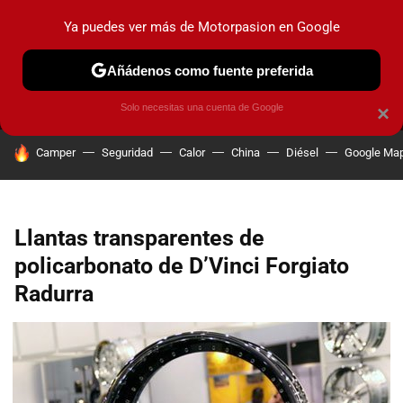
Ya puedes ver más de Motorpasion en Google
MENÚ
NUEVO
Añádenos como fuente preferida
PRUEBAS
COCHES ELÉCTRICOS
OBSERVATORIO
F1
Solo necesitas una cuenta de Google
×
HOY SE HABLA DE
Camper
Seguridad
Calor
China
Diésel
Google Ma
Llantas transparentes de
policarbonato de D’Vinci Forgiato
Radurra