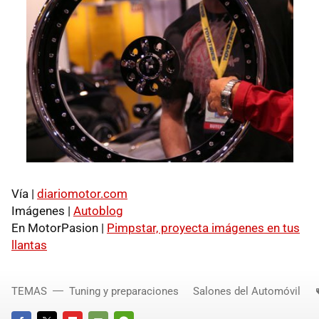
Vía |
diariomotor.com
Imágenes |
Autoblog
En MotorPasion |
Pimpstar, proyecta imágenes en tus
llantas
TEMAS
Tuning y preparaciones
Salones del Automóvil