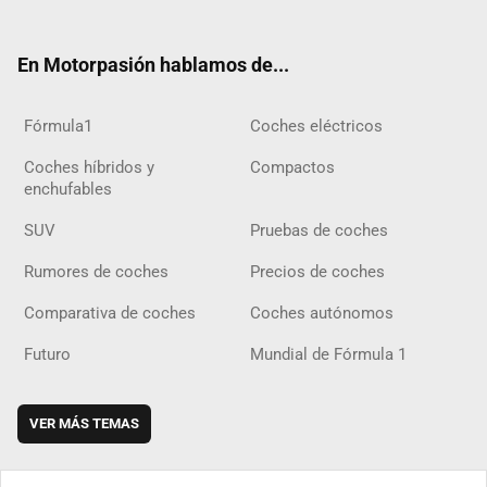
ter
ebo
ube
agra
gra
boar
ok
ok
m
m
d
En Motorpasión hablamos de...
Fórmula1
Coches eléctricos
Coches híbridos y
Compactos
enchufables
SUV
Pruebas de coches
Rumores de coches
Precios de coches
Comparativa de coches
Coches autónomos
Futuro
Mundial de Fórmula 1
VER MÁS TEMAS