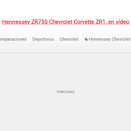
|
Hennessey ZR750 Chevrolet Corvette ZR1, en vídeo
preparaciones
Deportivos
Chevrolet
Hennessey Chevrole
rged 20 Aniversario
Chevrolet Camaro