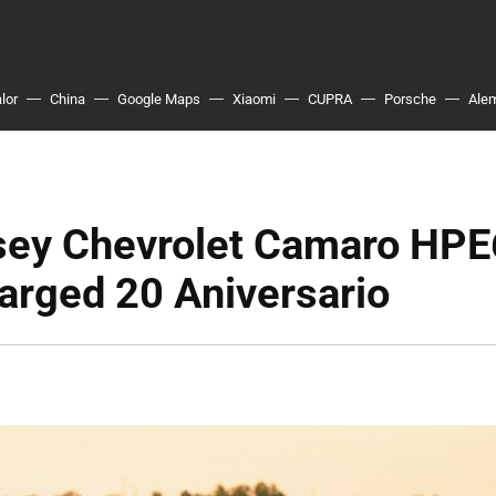
lor
China
Google Maps
Xiaomi
CUPRA
Porsche
Ale
ey Chevrolet Camaro HP
arged 20 Aniversario