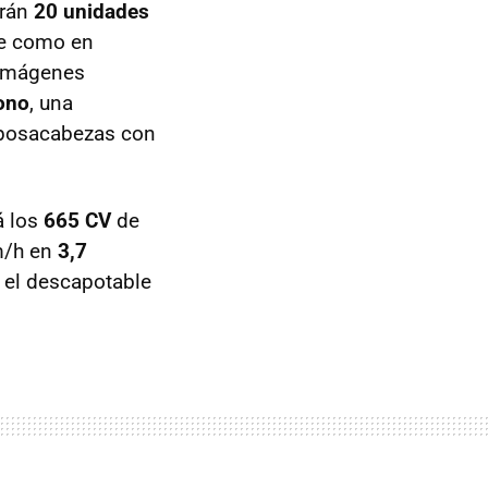
arán
20 unidades
ble como en
 imágenes
bono
, una
eposacabezas con
á los
665 CV
de
km/h en
3,7
 el descapotable