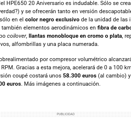
del HPE650 20 Aniversario es indudable. Sólo se cre
 ¿verdad?) y se ofrecerán tanto en versión descapota
 sólo en el
color negro exclusivo
de la unidad de las
irá también elementos aerodinámicos en
fibra de car
ipo
coilover
,
llantas monobloque en cromo o plata
, r
vos, alfombrillas y una placa numerada.
obrealimentado por compresor volumétrico alcanzar
0
RPM
. Gracias a esta mejora, acelerará de 0 a 100 
ersión coupé costará unos
58.300 euros
(al cambio) y
00 euros
. Más imágenes a continuación.