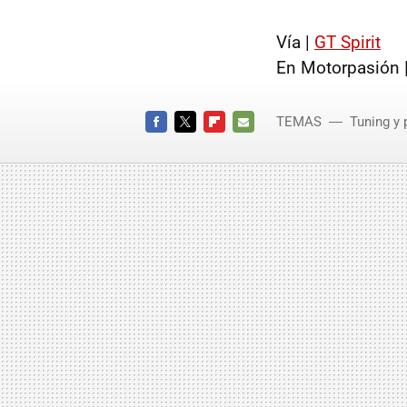
Vía |
GT Spirit
En Motorpasión 
TEMAS
Tuning y 
Supercha
FACEBOOK
TWITTER
FLIPBOARD
E-
MAIL