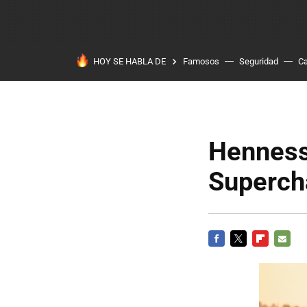
HOY SE HABLA DE
Famosos
Seguridad
Ca
Henness
Superch
FACEBOOK
TWITTER
FLIPBOARD
E-
MAIL