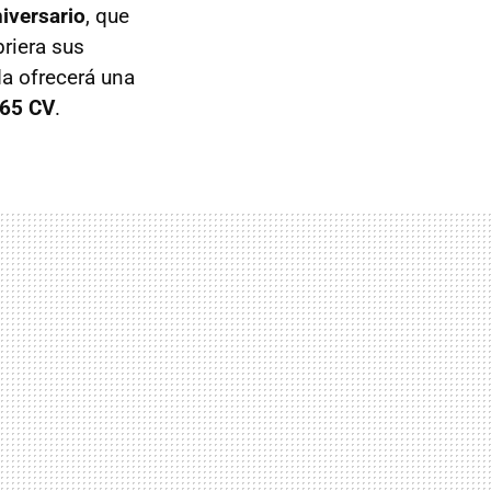
iversario
, que
riera sus
da ofrecerá una
65 CV
.