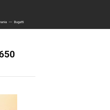
mania
Bugatti
E650