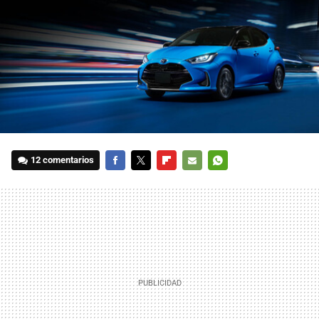
12 comentarios
FACEBOOK
TWITTER
FLIPBOARD
E-
WHATSAPP
MAIL