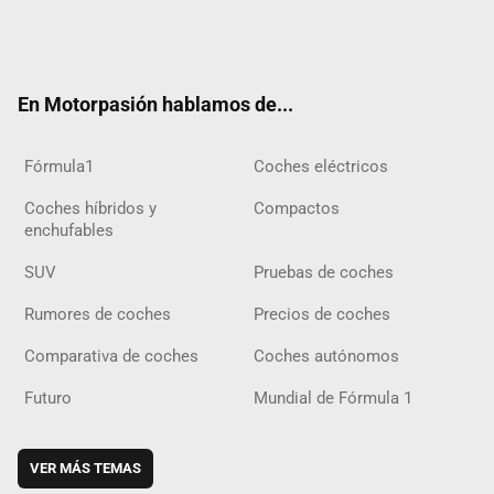
Twit
Fac
Yout
Inst
Tele
RSS
Flip
Tikt
ter
ebo
ube
agra
gra
boar
ok
ok
m
m
d
En Motorpasión hablamos de...
Fórmula1
Coches eléctricos
Coches híbridos y
Compactos
enchufables
SUV
Pruebas de coches
Rumores de coches
Precios de coches
Comparativa de coches
Coches autónomos
Futuro
Mundial de Fórmula 1
VER MÁS TEMAS