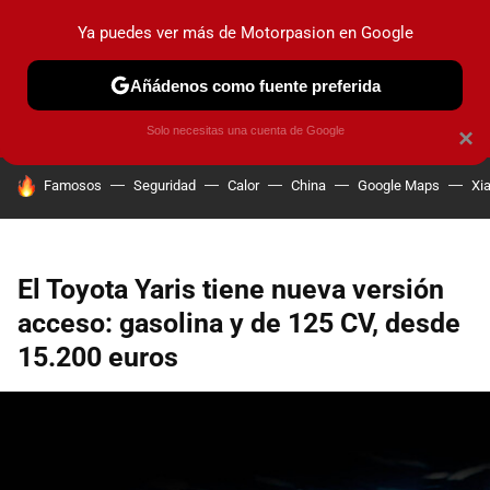
Ya puedes ver más de Motorpasion en Google
PRUEBAS
COCHES ELÉCTRICOS
OBSERVATORIO
F1
Añádenos como fuente preferida
Solo necesitas una cuenta de Google
×
HOY SE HABLA DE
Famosos
Seguridad
Calor
China
Google Maps
Xi
El Toyota Yaris tiene nueva versión
acceso: gasolina y de 125 CV, desde
15.200 euros