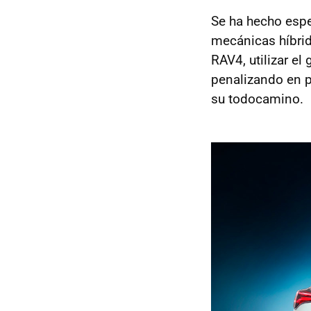
Se ha hecho espe
mecánicas híbrid
RAV4, utilizar e
penalizando en pr
su todocamino.