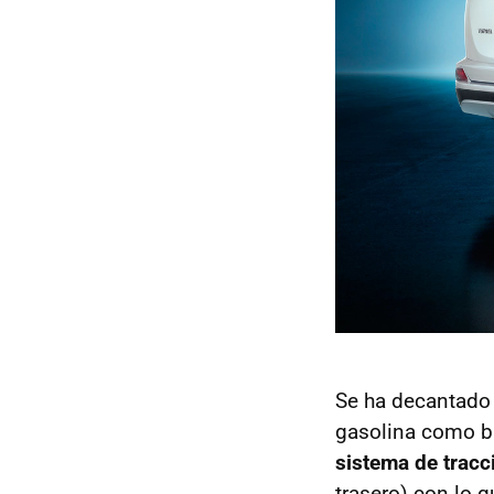
Se ha decantado 
gasolina como ba
sistema de tracc
trasero) con lo 