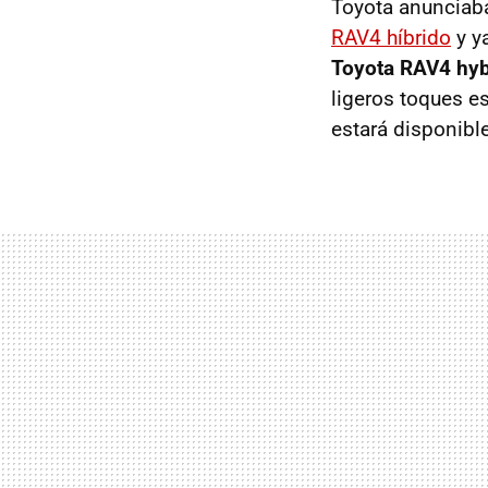
Toyota anunciaba
RAV4 híbrido
y y
Toyota RAV4 hyb
ligeros toques e
estará disponibl