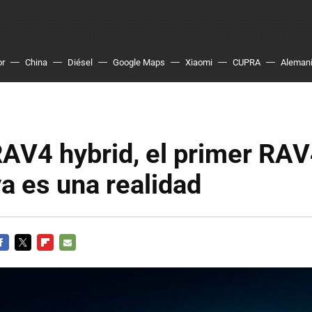
or
China
Diésel
Google Maps
Xiaomi
CUPRA
Aleman
AV4 hybrid, el primer RA
ya es una realidad
ACEBOOK
TWITTER
FLIPBOARD
E-
MAIL