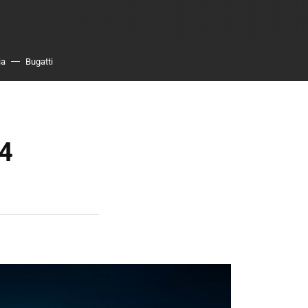
ia
Bugatti
V4