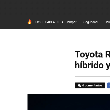
HOY SE HABLA DE
Camper
Seguridad
Cal
Toyota R
híbrido 
6 comentarios
F