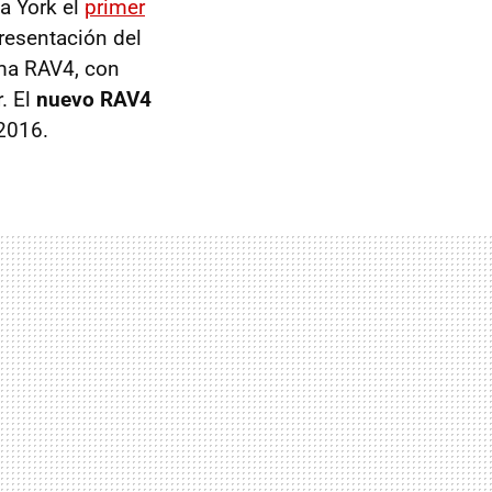
a York el
primer
resentación del
ma RAV4, con
. El
nuevo RAV4
 2016.