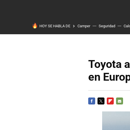
HOY SE HABLA DE
Camper
Seguridad
Cal
Toyota a
en Europ
FACEBOOK
TWITTER
FLIPBOARD
E-
MAIL