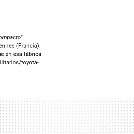
compacto"
ennes (Francia).
ue en esa fábrica
itarios/toyota-