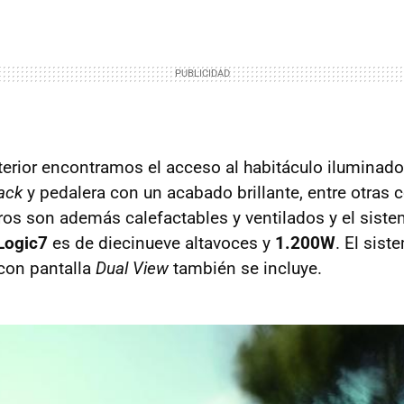
terior encontramos el acceso al habitáculo iluminado
ack
y pedalera con un acabado brillante, entre otras 
ros son además calefactables y ventilados y el sist
Logic7
es de diecinueve altavoces y
1.200W
. El sist
con pantalla
Dual View
también se incluye.