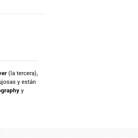
ver
(la tercera),
ujosas y están
ography
y