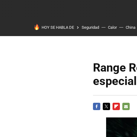
HOY SE HABLA DE
Seguridad
Calor
China
Range Ro
especia
FACEBOOK
TWITTER
FLIPBOARD
E-
MAIL