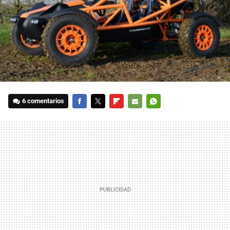
6 comentarios
FACEBOOK
TWITTER
FLIPBOARD
E-
WHATSAPP
MAIL