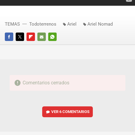
TEMAS
Todoterrenos
Ariel
Ariel Nomad
FACEBOOK
TWITTER
FLIPBOARD
E-
WHATSAPP
MAIL
Comentarios cerrados
VER
6 COMENTARIOS