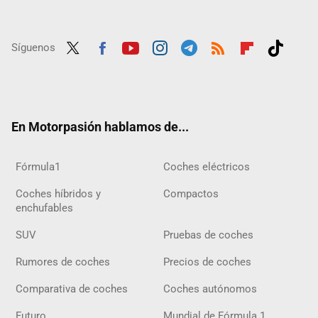
Síguenos
Twit
Fac
Yout
Inst
Tele
RSS
Flip
Tikt
ter
ebo
ube
agra
gra
boar
ok
ok
m
m
d
En Motorpasión hablamos de...
Fórmula1
Coches eléctricos
Coches híbridos y
Compactos
enchufables
SUV
Pruebas de coches
Rumores de coches
Precios de coches
Comparativa de coches
Coches autónomos
Futuro
Mundial de Fórmula 1