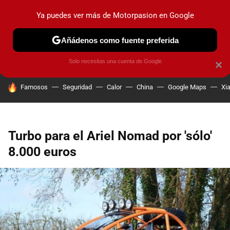
Ya puedes ver más de Motorpasion en Google
PRUEBAS
COCHES ELÉCTRICOS
OBSERVATORIO
F1
Añádenos como fuente preferida
Solo necesitas una cuenta de Google
×
HOY SE HABLA DE
Famosos
Seguridad
Calor
China
Google Maps
Xi
Turbo para el Ariel Nomad por 'sólo'
8.000 euros