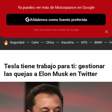
Ya puedes ver más de Motorpasion en Google
PRUEBAS
COCHES ELÉCTRICOS
OBSERVATORIO
F1
Añádenos como fuente preferida
Solo necesitas una cuenta de Google
×
HOY SE HABLA DE
Seguridad
Calor
China
Gasolina
GPS
BMW
F
Tesla tiene trabajo para ti: gestionar
las quejas a Elon Musk en Twitter