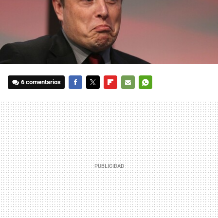
6 comentarios
FACEBOOK
TWITTER
FLIPBOARD
E-
WHATSAPP
MAIL