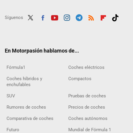
Síguenos
Twit
Fac
Yout
Inst
Tele
RSS
Flip
Tikt
ter
ebo
ube
agra
gra
boar
ok
ok
m
m
d
En Motorpasión hablamos de...
Fórmula1
Coches eléctricos
Coches híbridos y
Compactos
enchufables
SUV
Pruebas de coches
Rumores de coches
Precios de coches
Comparativa de coches
Coches autónomos
Futuro
Mundial de Fórmula 1