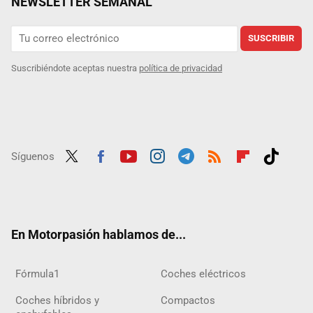
NEWSLETTER SEMANAL
SUSCRIBIR
Suscribiéndote aceptas nuestra
política de privacidad
Síguenos
Twit
Fac
Yout
Inst
Tele
RSS
Flip
Tikt
ter
ebo
ube
agra
gra
boar
ok
ok
m
m
d
En Motorpasión hablamos de...
Fórmula1
Coches eléctricos
Coches híbridos y
Compactos