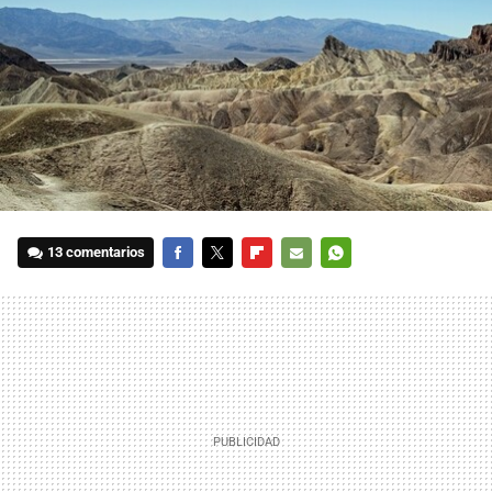
13 comentarios
FACEBOOK
TWITTER
FLIPBOARD
E-
WHATSAPP
MAIL