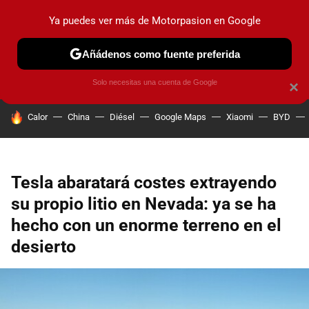
Ya puedes ver más de Motorpasion en Google
PRUEBAS
COCHES ELÉCTRICOS
OBSERVATORIO
F1
Añádenos como fuente preferida
Solo necesitas una cuenta de Google
×
HOY SE HABLA DE
Calor
China
Diésel
Google Maps
Xiaomi
BYD
Tesla abaratará costes extrayendo
su propio litio en Nevada: ya se ha
hecho con un enorme terreno en el
desierto