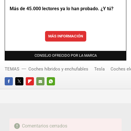
Más de 45.000 lectores ya lo han probado. ¿Y tú?
MÁS INFORMACIÓN
CONSEJO OFRECIDO POR LA MARCA
TEMAS
Coches híbridos y enchufables
Tesla
Coches el
FACEBOOK
TWITTER
FLIPBOARD
E-
WHATSAPP
MAIL
Comentarios cerrados