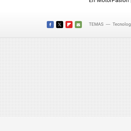
En MotorPasion 
TEMAS
Tecnolog
FACEBOOK
TWITTER
FLIPBOARD
E-
MAIL