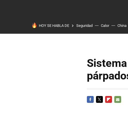
HOY SE HABLA DE
Seguridad
Calor
China
Sistema 
párpado
FACEBOOK
TWITTER
FLIPBOARD
E-
MAIL