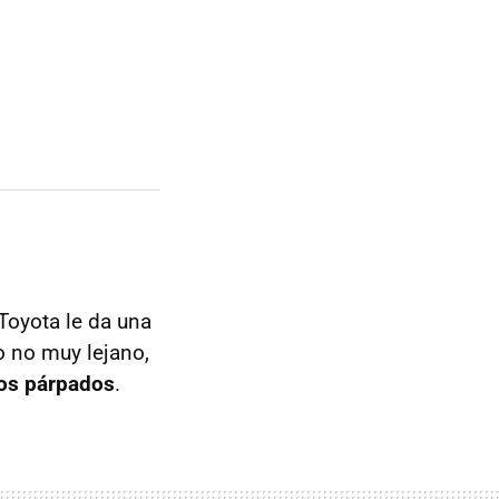
Toyota le da una
o no muy lejano,
los párpados
.