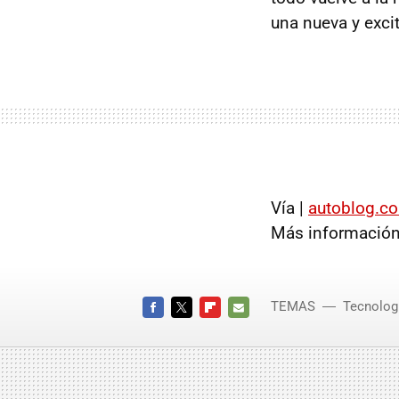
una nueva y excit
Vía |
autoblog.c
Más información
TEMAS
Tecnolog
FACEBOOK
TWITTER
FLIPBOARD
E-
MAIL