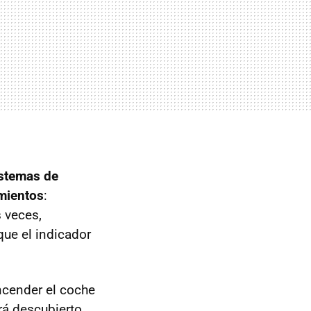
istemas de
imientos
:
 veces,
que el indicador
encender el coche
rá descubierto