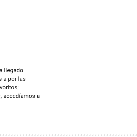
a llegado
 a por las
voritos;
e, accedíamos a