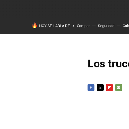
HOY SE HABLA DE
Camper
Seguridad
Cal
Los truc
FACEBOOK
TWITTER
FLIPBOARD
E-
MAIL