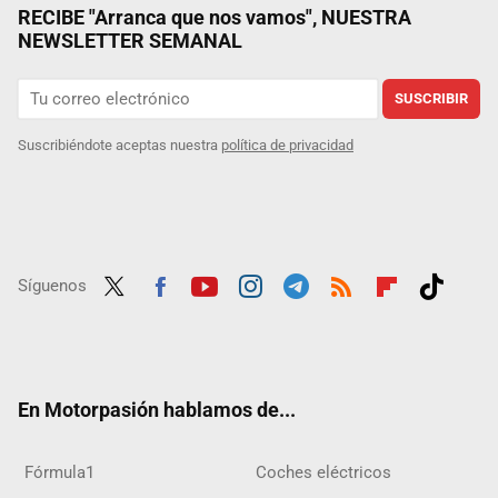
RECIBE "Arranca que nos vamos", NUESTRA
NEWSLETTER SEMANAL
SUSCRIBIR
Suscribiéndote aceptas nuestra
política de privacidad
Síguenos
Twit
Fac
Yout
Inst
Tele
RSS
Flip
Tikt
ter
ebo
ube
agra
gra
boar
ok
ok
m
m
d
En Motorpasión hablamos de...
Fórmula1
Coches eléctricos