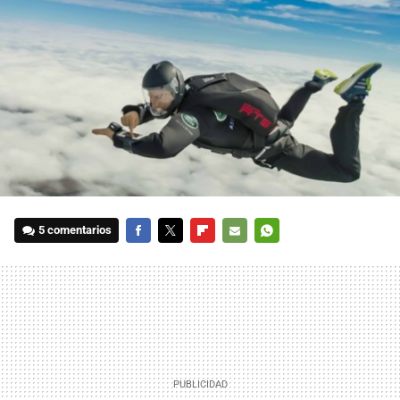
5 comentarios
FACEBOOK
TWITTER
FLIPBOARD
E-
WHATSAPP
MAIL