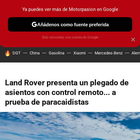
Ya puedes ver más de Motorpasion en Google
PRUEBAS
COCHES ELÉCTRICOS
OBSERVATORIO
F1
Añádenos como fuente preferida
Solo necesitas una cuenta de Google
×
HOY SE HABLA DE
DGT
China
Gasolina
Xiaomi
Mercedes-Benz
Alem
Land Rover presenta un plegado de
asientos con control remoto... a
prueba de paracaidistas