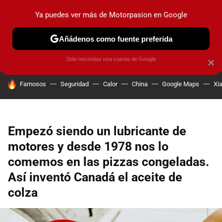
Ya puedes ver más de Motorpasion en Google
PRUEBAS
COCHES ELÉCTRICOS
OBSERVATORIO
F1
Añádenos como fuente preferida
Solo necesitas una cuenta de Google
×
HOY SE HABLA DE
Famosos
Seguridad
Calor
China
Google Maps
Xi
Empezó siendo un lubricante de
motores y desde 1978 nos lo
comemos en las pizzas congeladas.
Así inventó Canadá el aceite de
colza