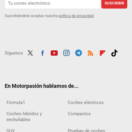
SUSCRIBIR
Suscribiéndote aceptas nuestra
política de privacidad
Síguenos
Twit
Fac
Yout
Inst
Tele
RSS
Flip
Tikt
ter
ebo
ube
agra
gra
boar
ok
ok
m
m
d
En Motorpasión hablamos de...
Fórmula1
Coches eléctricos
Coches híbridos y
Compactos
enchufables
SUV
Pruebas de coches