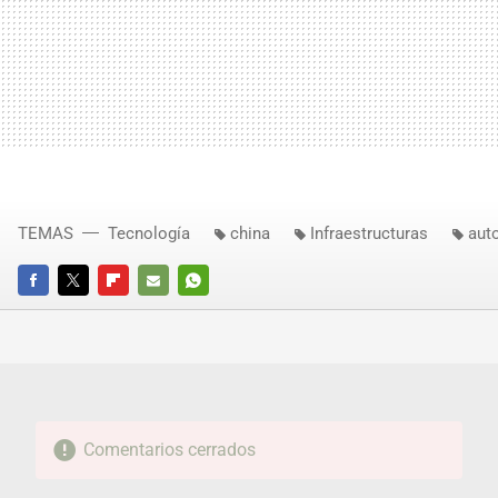
TEMAS
Tecnología
china
Infraestructuras
aut
FACEBOOK
TWITTER
FLIPBOARD
E-
WHATSAPP
MAIL
Comentarios cerrados