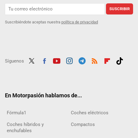
SUSCRIBIR
Suscribiéndote aceptas nuestra
política de privacidad
Síguenos
Twit
Fac
Yout
Inst
Tele
RSS
Flip
Tikt
ter
ebo
ube
agra
gra
boar
ok
ok
m
m
d
En Motorpasión hablamos de...
Fórmula1
Coches eléctricos
Coches híbridos y
Compactos
enchufables