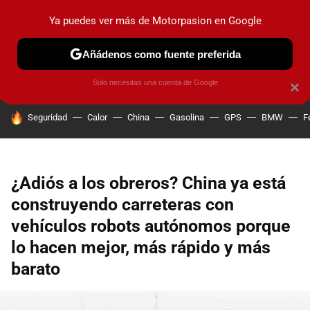
Ya puedes ver más de Motorpasion en Google
PRUEBAS
COCHES ELÉCTRICOS
OBSERVATORIO
F1
Añádenos como fuente preferida
Solo necesitas una cuenta de Google
×
HOY SE HABLA DE
Seguridad
Calor
China
Gasolina
GPS
BMW
F
¿Adiós a los obreros? China ya está
construyendo carreteras con
vehículos robots autónomos porque
lo hacen mejor, más rápido y más
barato