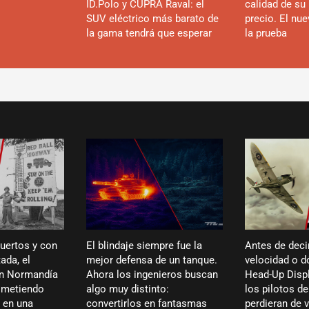
ID.Polo y CUPRA Raval: el
calidad de su 
SUV eléctrico más barato de
precio. El nu
la gama tendrá que esperar
la prueba
puertos y con
El blindaje siempre fue la
Antes de deci
ada, el
mejor defensa de un tanque.
velocidad o dó
en Normandía
Ahora los ingenieros buscan
Head-Up Displ
ó metiendo
algo muy distinto:
los pilotos de
 en una
convertirlos en fantasmas
perdieran de 