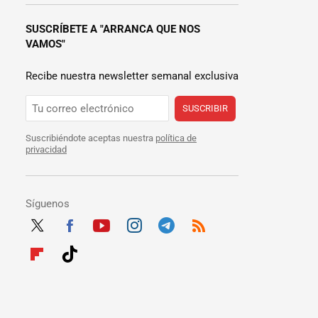
SUSCRÍBETE A "ARRANCA QUE NOS
VAMOS"
Recibe nuestra newsletter semanal exclusiva
SUSCRIBIR
Suscribiéndote aceptas nuestra
política de
privacidad
Síguenos
Twit
Fac
Yout
Inst
Tele
RSS
ter
ebo
ube
agra
gra
Flip
Tikt
ok
m
m
boar
ok