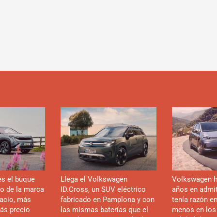
es el buque
Llega el Volkswagen
Volkswagen h
co de la marca
ID.Cross, un SUV eléctrico
años en admiti
acio, más
fabricado en Pamplona y con
tenía razón e
ás precio
las mismas baterías que el
menos en los