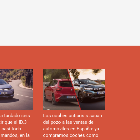
d
a tardado seis
Los coches anticrisis sacan
r que el ID.3
del pozo a las ventas de
n casi todo
automóviles en España: ya
 mandos, en la
compramos coches como