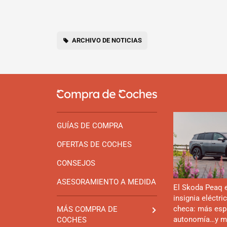
ARCHIVO DE NOTICIAS
GUÍAS DE COMPRA
OFERTAS DE COCHES
CONSEJOS
ASESORAMIENTO A MEDIDA
El Skoda Peaq 
insignia eléctri
checa: más esp
MÁS COMPRA DE
autonomía…y m
COCHES