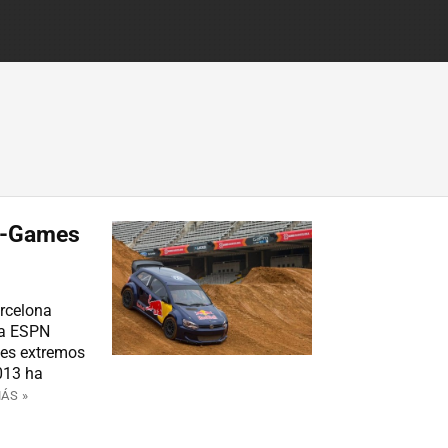
 X-Games
arcelona
la ESPN
es extremos
2013 ha
ÁS »