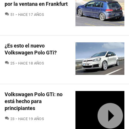
por la ventana en Frankfurt
COMENTARIOS
51
HACE 17 AÑOS
¿Es esto el nuevo
Volkswagen Polo GTi?
COMENTARIOS
25
HACE 18 AÑOS
Volkswagen Polo GTi: no
está hecho para
principiantes
COMENTARIOS
23
HACE 19 AÑOS