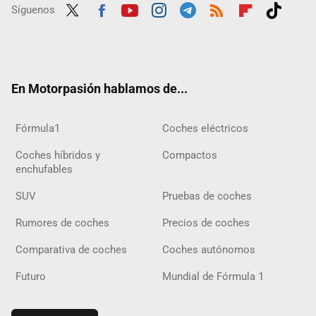
Síguenos
Twit
Fac
Yout
Inst
Tele
RSS
Flip
Tikt
ter
ebo
ube
agra
gra
boar
ok
ok
m
m
d
En Motorpasión hablamos de...
Fórmula1
Coches eléctricos
Coches híbridos y
Compactos
enchufables
SUV
Pruebas de coches
Rumores de coches
Precios de coches
Comparativa de coches
Coches autónomos
Futuro
Mundial de Fórmula 1