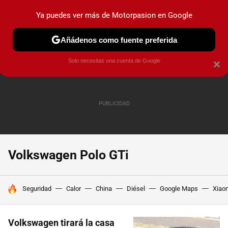
Ya puedes ver más de Motorpasion en Google
PRUEBAS
COCHES ELÉCTRICOS
OBSERVATORIO
F1
Añádenos como fuente preferida
Solo necesitas una cuenta de Google
×
Volkswagen Polo GTi
HOY SE HABLA DE
Seguridad
Calor
China
Diésel
Google Maps
Xiao
Volkswagen tirará la casa