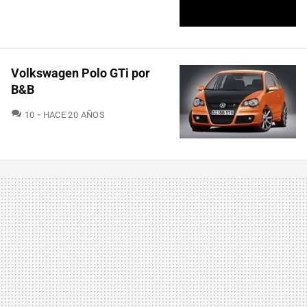
Volkswagen Polo GTi por
B&B
COMENTARIOS
10
HACE 20 AÑOS