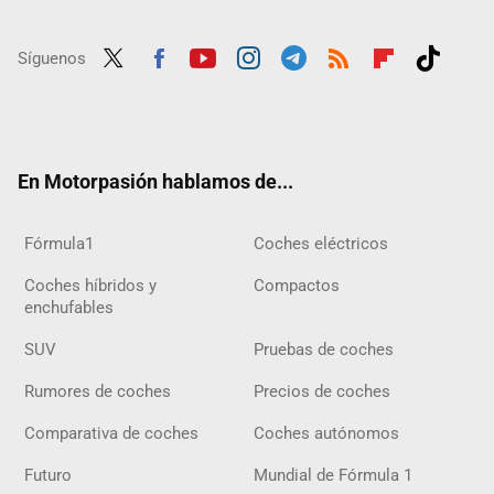
Síguenos
Twit
Fac
Yout
Inst
Tele
RSS
Flip
Tikt
ter
ebo
ube
agra
gra
boar
ok
ok
m
m
d
En Motorpasión hablamos de...
Fórmula1
Coches eléctricos
Coches híbridos y
Compactos
enchufables
SUV
Pruebas de coches
Rumores de coches
Precios de coches
Comparativa de coches
Coches autónomos
Futuro
Mundial de Fórmula 1