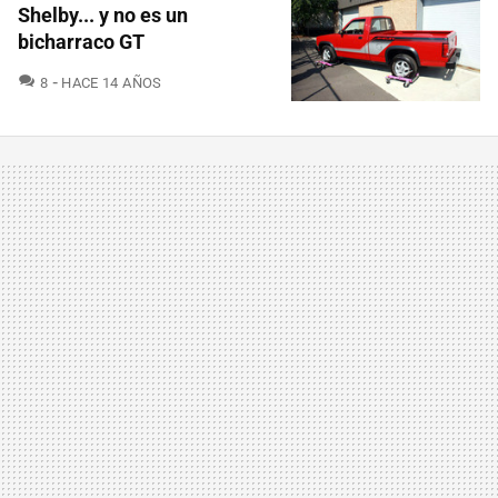
Shelby... y no es un
bicharraco GT
COMENTARIOS
8
HACE 14 AÑOS