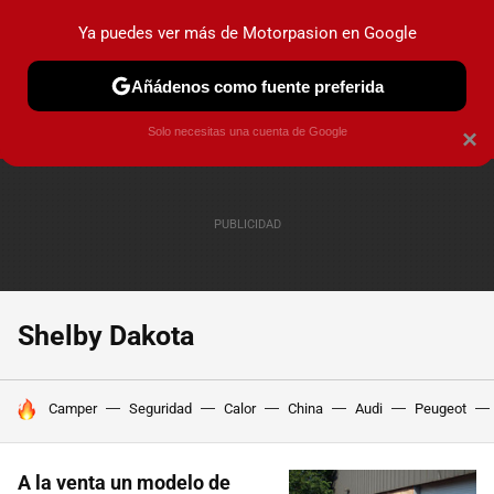
Ya puedes ver más de Motorpasion en Google
PRUEBAS
COCHES ELÉCTRICOS
OBSERVATORIO
F1
Añádenos como fuente preferida
Solo necesitas una cuenta de Google
×
Shelby Dakota
HOY SE HABLA DE
Camper
Seguridad
Calor
China
Audi
Peugeot
A la venta un modelo de