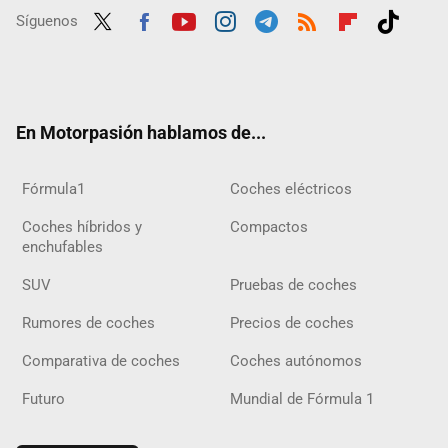
Síguenos
Twit
Fac
Yout
Inst
Tele
RSS
Flip
Tikt
ter
ebo
ube
agra
gra
boar
ok
ok
m
m
d
En Motorpasión hablamos de...
Fórmula1
Coches eléctricos
Coches híbridos y
Compactos
enchufables
SUV
Pruebas de coches
Rumores de coches
Precios de coches
Comparativa de coches
Coches autónomos
Futuro
Mundial de Fórmula 1