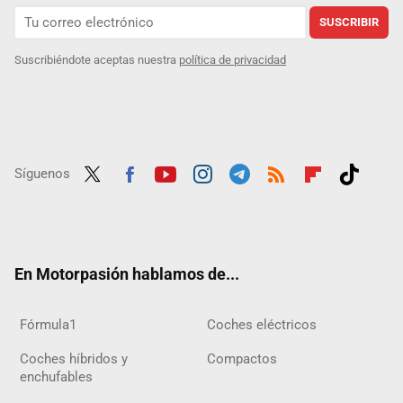
SUSCRIBIR
Suscribiéndote aceptas nuestra
política de privacidad
Síguenos
Twit
Fac
Yout
Inst
Tele
RSS
Flip
Tikt
ter
ebo
ube
agra
gra
boar
ok
ok
m
m
d
En Motorpasión hablamos de...
Fórmula1
Coches eléctricos
Coches híbridos y
Compactos
enchufables