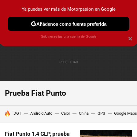
Ya puedes ver más de Motorpasion en Google
PRUEBAS
COCHES ELÉCTRICOS
OBSERVATORIO
F1
Añádenos como fuente preferida
Solo necesitas una cuenta de Google
×
Prueba Fiat Punto
HOY SE HABLA DE
DGT
Android Auto
Calor
China
GPS
Google Maps
Fiat Punto 1.4 GLP, prueba