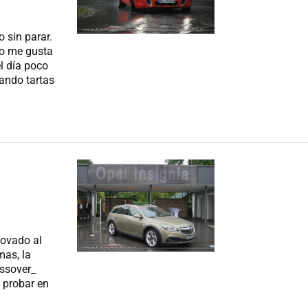
 sin parar.
ro me gusta
l día poco
ando tartas
novado al
mas, la
ossover_
 probar en