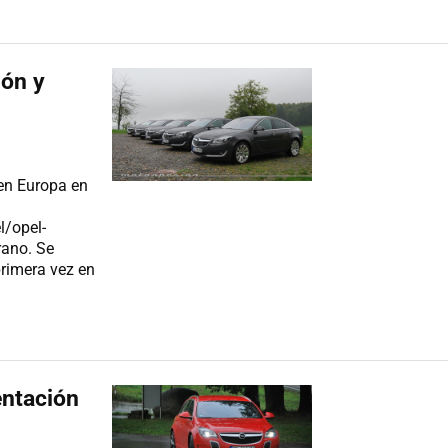
ión y
en Europa en
l/opel-
rano. Se
primera vez en
entación