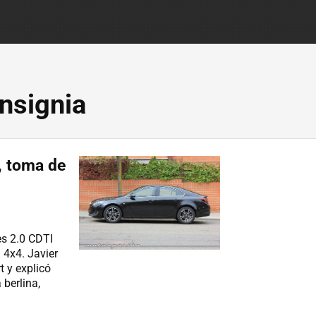
nsignia
, toma de
es 2.0 CDTI
 4x4. Javier
t y explicó
 berlina,