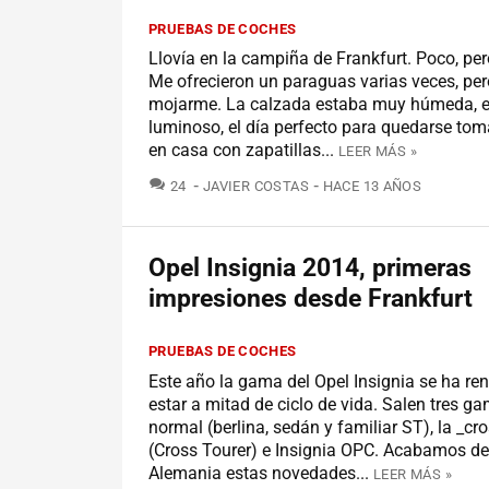
PRUEBAS DE COCHES
Llovía en la campiña de Frankfurt. Poco, pero
Me ofrecieron un paraguas varias veces, pe
mojarme. La calzada estaba muy húmeda, e
luminoso, el día perfecto para quedarse tom
en casa con zapatillas...
LEER MÁS »
COMENTARIOS
24
JAVIER COSTAS
HACE 13 AÑOS
Opel Insignia 2014, primeras
impresiones desde Frankfurt
PRUEBAS DE COCHES
Este año la gama del Opel Insignia se ha re
estar a mitad de ciclo de vida. Salen tres ga
normal (berlina, sedán y familiar ST), la _cr
(Cross Tourer) e Insignia OPC. Acabamos de
Alemania estas novedades...
LEER MÁS »