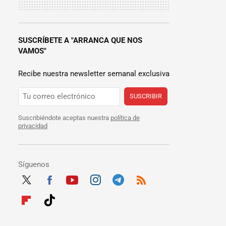
SUSCRÍBETE A "ARRANCA QUE NOS
VAMOS"
Recibe nuestra newsletter semanal exclusiva
SUSCRIBIR
Suscribiéndote aceptas nuestra
política de
privacidad
Síguenos
Twit
Fac
Yout
Inst
Tele
RSS
ter
ebo
ube
agra
gra
Flip
Tikt