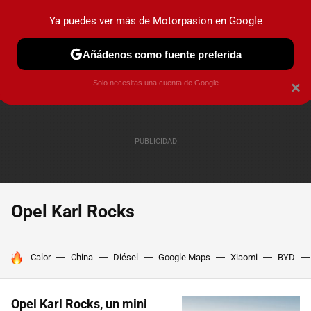
Ya puedes ver más de Motorpasion en Google
PRUEBAS
COCHES ELÉCTRICOS
OBSERVATORIO
F1
Añádenos como fuente preferida
Solo necesitas una cuenta de Google
×
Opel Karl Rocks
HOY SE HABLA DE
Calor
China
Diésel
Google Maps
Xiaomi
BYD
Opel Karl Rocks, un mini