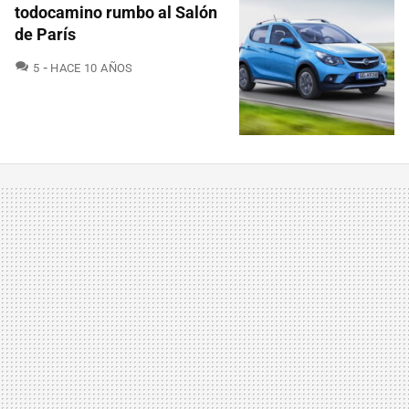
todocamino rumbo al Salón
de París
COMENTARIOS
5
HACE 10 AÑOS