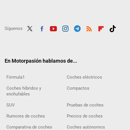
Síguenos
Twit
Fac
Yout
Inst
Tele
RSS
Flip
Tikt
ter
ebo
ube
agra
gra
boar
ok
ok
m
m
d
En Motorpasión hablamos de...
Fórmula1
Coches eléctricos
Coches híbridos y
Compactos
enchufables
SUV
Pruebas de coches
Rumores de coches
Precios de coches
Comparativa de coches
Coches autónomos